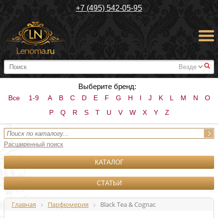
+7 (495) 542-05-95
#
Выберите бренд:
Все
1-9
A
B
C
D
E
F
G
H
I
J
K
L
M
N
O
P
Q
R
S
T
U
V
W
X
Y
Z
Расширенный поиск
КАТАЛОГ
СТАТЬИ
Главная
Парфюмерия
Black Tea & Cognac