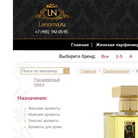
Главная
Женская парфюме
Выберите бренд:
Все
1-9
A
Главная
Парфюмерия
Расширенный
поиск
Назначение:
Женские ароматы
Мужские ароматы
Унисекс ароматы
Ароматы для дома