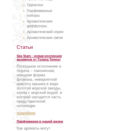
Одеколон
Парфюмерные
наборы
Ароматические
диффузоры
Ароматический спреи
Ароматические свечи
Статьи
Sea Stars - новая коллекция
ароматов от Tiziana Terenzi
Роскошное исполнение и
подача – лаконичная,
изящная форма
флакона, невероятной
красоты крышка в виде
золотой морской звезды,
колба с морской водой, в
которой находится часть
представителей
коллекции.
подробнее
Парфюмерия в нашей жизни
Как ароматы могут