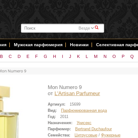
#
рия
Мужская парфюмерия
Новинки
Селективная пар
B
C
D
E
F
G
H
I
J
K
L
M
N
O
P
Q
Mon Numero 9
Mon Numero 9
от
L'Artisan Parfumeur
Артикул:
15699
Вид:
Парфюмированная вода
Год:
2011
Назначения:
Унисекс
Парфюмер:
Bertrand Duchaufour
Семейства:
Цитрусовые
/
Фужерные