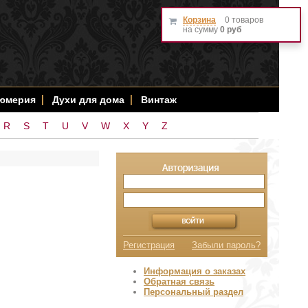
Корзина
0 товаров
на сумму
0 руб
фюмерия
Духи для дома
Винтаж
R
S
T
U
V
W
X
Y
Z
Регистрация
Забыли пароль?
Информация о заказах
Обратная связь
Персональный раздел