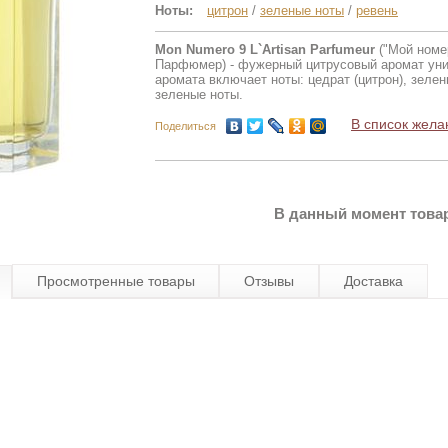
Ноты:
цитрон
/
зеленые ноты
/
ревень
Mon Numero 9 L`Artisan Parfumeur
("Мой номе
Парфюмер) - фужерный цитрусовый аромат уни
аромата включает ноты: цедрат (цитрон), зелен
зеленые ноты.
В список жела
Поделиться
В данный момент товар
Просмотренные товары
Отзывы
Доставка