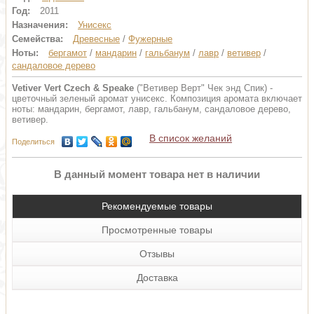
Год:
2011
Назначения:
Унисекс
Семейства:
Древесные
/
Фужерные
Ноты:
бергамот
/
мандарин
/
гальбанум
/
лавр
/
ветивер
/
сандаловое дерево
Vetiver Vert Czech & Speake
("Ветивер Верт" Чек энд Спик) -
цветочный зеленый аромат унисекс. Композиция аромата включает
ноты: мандарин, бергамот, лавр, гальбанум, сандаловое дерево,
ветивер.
В список желаний
Поделиться
В данный момент товара нет в наличии
Рекомендуемые товары
Просмотренные товары
Отзывы
Доставка