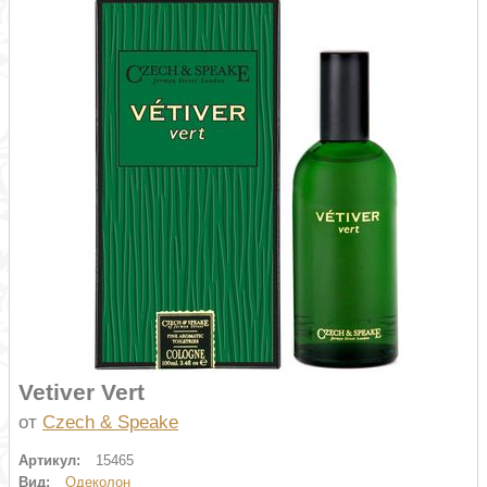
Vetiver Vert
от
Czech & Speake
Артикул:
15465
Вид:
Одеколон