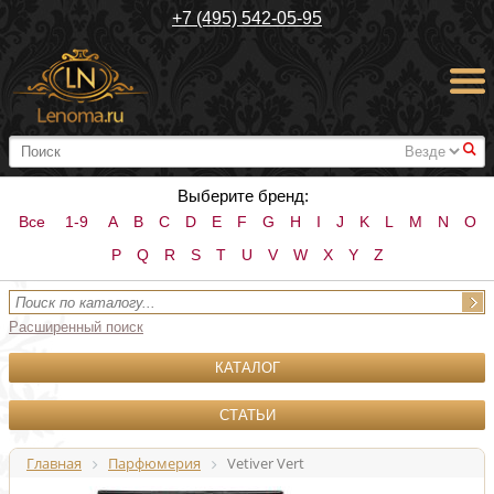
+7 (495) 542-05-95
#
Выберите бренд:
Все
1-9
A
B
C
D
E
F
G
H
I
J
K
L
M
N
O
P
Q
R
S
T
U
V
W
X
Y
Z
Расширенный поиск
КАТАЛОГ
СТАТЬИ
Главная
Парфюмерия
Vetiver Vert