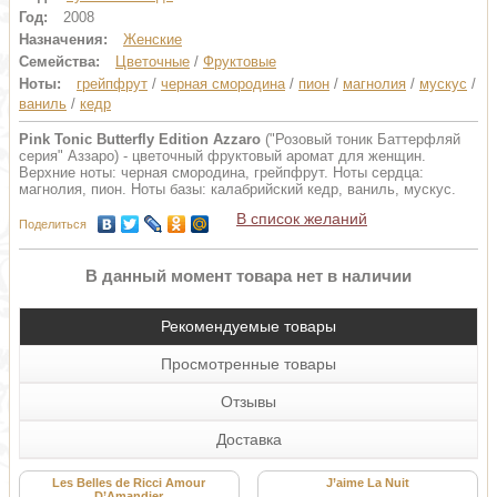
Год:
2008
Назначения:
Женские
Семейства:
Цветочные
/
Фруктовые
Ноты:
грейпфрут
/
черная смородина
/
пион
/
магнолия
/
мускус
/
ваниль
/
кедр
Pink Tonic Butterfly Edition Azzaro
("Розовый тоник Баттерфляй
серия" Аззаро) - цветочный фруктовый аромат для женщин.
Верхние ноты: черная смородина, грейпфрут. Ноты сердца:
магнолия, пион. Ноты базы: калабрийский кедр, ваниль, мускус.
В список желаний
Поделиться
В данный момент товара нет в наличии
Рекомендуемые товары
Просмотренные товары
Отзывы
Доставка
Les Belles de Ricci Amour
J’aime La Nuit
D’Amandier