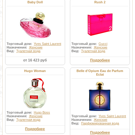
Baby Doll
Rush 2
Торговый дом:
Yves Saint Laurent
Торговый дом:
Gucci
Назначения:
Женские
Назначения:
Женские
Вид:
Туалетная вода
Вид:
Туалетная вода
от 16 423 руб
Подробнее
Hugo Woman
Belle d'Opium Eau de Parfum
Eclat
Торговый дом:
Hugo Boss
Назначения:
Женские
Торговый дом:
Yves Saint Laurent
Вид:
Туалетная вода
Назначения:
Женские
Вид:
Парфюмированная вода
Подробнее
Подробнее