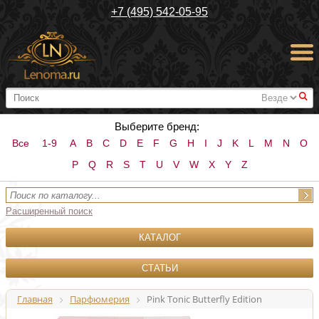
+7 (495) 542-05-95
#
Выберите бренд:
Все
1-9
A
B
C
D
E
F
G
H
I
J
K
L
M
N
O
P
Q
R
S
T
U
V
W
X
Y
Z
Расширенный поиск
КАТАЛОГ
СТАТЬИ
Главная
Парфюмерия
Pink Tonic Butterfly Edition