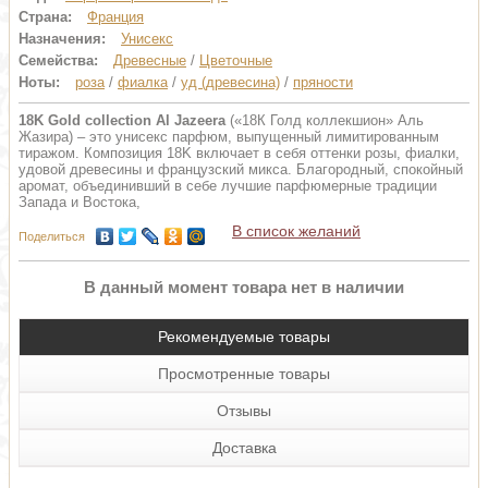
Страна:
Франция
Назначения:
Унисекс
Семейства:
Древесные
/
Цветочные
Ноты:
роза
/
фиалка
/
уд (древесина)
/
пряности
18K Gold collection Al Jazeera
(«18К Голд коллекшион» Аль
Жазира) – это унисекс парфюм, выпущенный лимитированным
тиражом. Композиция 18K включает в себя оттенки розы, фиалки,
удовой древесины и французский микса. Благородный, спокойный
аромат, объединивший в себе лучшие парфюмерные традиции
Запада и Востока,
В список желаний
Поделиться
В данный момент товара нет в наличии
Рекомендуемые товары
Просмотренные товары
Отзывы
Доставка