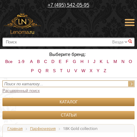
+7 (495) 542-05-95
#
Выберите бренд:
Все
1-9
A
B
C
D
E
F
G
H
I
J
K
L
M
N
O
P
Q
R
S
T
U
V
W
X
Y
Z
Расширенный поиск
КАТАЛОГ
СТАТЬИ
Главная
Парфюмерия
18K Gold collection