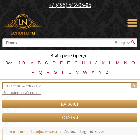
+7 (495) 542-05-95
#
Выберите бренд:
Все
1-9
A
B
C
D
E
F
G
H
I
J
K
L
M
N
O
P
Q
R
S
T
U
V
W
X
Y
Z
Расширенный поиск
КАТАЛОГ
СТАТЬИ
Главная
Парфюмерия
Arabian Legend Silver