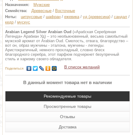
Назначения:
Мужские
Семейства:
Древесные
/
Восточные
Ноты:
цитрусовые
/
шафран
/
ежевика
/
уд (древесина)
/
сандал
/
кедр
/
мускус
Arabian Legend Silver Arabian Oud
(«Арабская Серебряная
Легенда» Арабиан Уд) – это необыкновенный, весьма самобытный
мужской аромат от Arabian Oud. Смелость, отвага, благородство –
вот он, образ мужчины - эталона, мужчины - легенды.
Аристократичный, немного прохладный, словно блеск
благородного серебра, этот парфюм подчеркнет безупречный
стиль и харизму своего обладателя.
В список желаний
Поделиться
В данный момент товара нет в наличии
Рекомендуемые товары
Просмотренные товары
Отзывы
Доставка