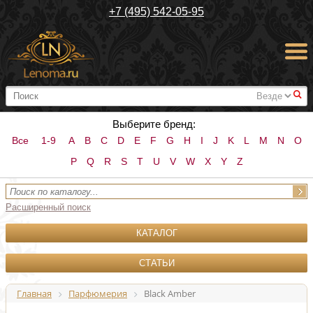
+7 (495) 542-05-95
#
Выберите бренд:
Все
1-9
A
B
C
D
E
F
G
H
I
J
K
L
M
N
O
P
Q
R
S
T
U
V
W
X
Y
Z
Расширенный поиск
КАТАЛОГ
СТАТЬИ
Главная
Парфюмерия
Black Amber