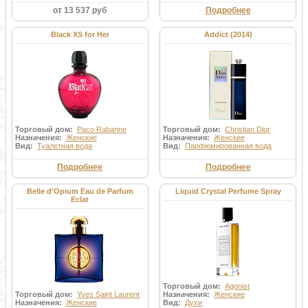
от 13 537 руб
Подробнее
Black XS for Her
Addict (2014)
Торговый дом:
Paco Rabanne
Торговый дом:
Christian Dior
Назначения:
Женские
Назначения:
Женские
Вид:
Туалетная вода
Вид:
Парфюмированная вода
Подробнее
Подробнее
Belle d'Opium Eau de Parfum
Liquid Crystal Perfume Spray
Eclat
Торговый дом:
Agonist
Торговый дом:
Yves Saint Laurent
Назначения:
Женские
Назначения:
Женские
Вид:
Духи