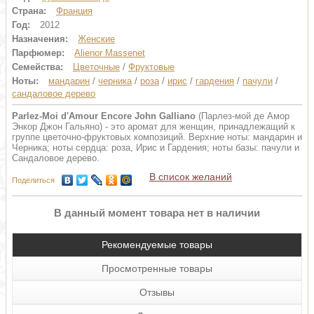
Страна:
Франция
Год:
2012
Назначения:
Женские
Парфюмер:
Alienor Massenet
Семейства:
Цветочные
/
Фруктовые
Ноты:
мандарин
/
черника
/
роза
/
ирис
/
гардения
/
пачули
/
сандаловое дерево
Parlez-Moi d'Amour Encore John Galliano
(Парлез-мой де Амор
Энкор Джон Гальяно) - это аромат для женщин, принадлежащий к
группе цветочно-фруктовых композиций. Верхние ноты: мандарин и
Черника; ноты сердца: роза, Ирис и Гардения; ноты базы: пачули и
Сандаловое дерево.
В список желаний
Поделиться
В данный момент товара нет в наличии
Рекомендуемые товары
Просмотренные товары
Отзывы