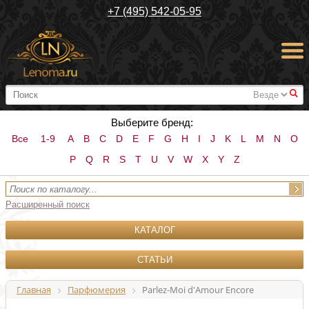
+7 (495) 542-05-95
#
Выберите бренд:
Все
1-9
A
B
C
D
E
F
G
H
I
J
K
L
M
N
O
P
Q
R
S
T
U
V
W
X
Y
Z
Расширенный поиск
КАТАЛОГ
СТАТЬИ
Главная
Парфюмерия
Parlez-Moi d'Amour Encore