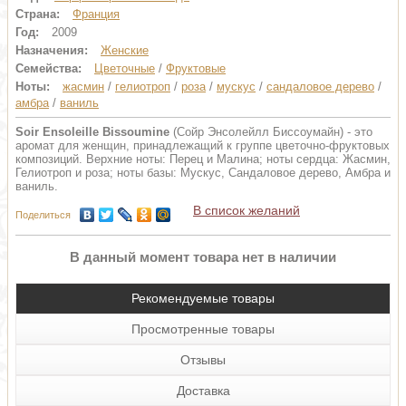
Страна:
Франция
Год:
2009
Назначения:
Женские
Семейства:
Цветочные
/
Фруктовые
Ноты:
жасмин
/
гелиотроп
/
роза
/
мускус
/
сандаловое дерево
/
амбра
/
ваниль
Soir Ensoleille Bissoumine
(Сойр Энсолейлл Биссоумайн) - это
аромат для женщин, принадлежащий к группе цветочно-фруктовых
композиций. Верхние ноты: Перец и Малина; ноты сердца: Жасмин,
Гелиотроп и роза; ноты базы: Мускус, Сандаловое дерево, Амбра и
ваниль.
В список желаний
Поделиться
В данный момент товара нет в наличии
Рекомендуемые товары
Просмотренные товары
Отзывы
Доставка