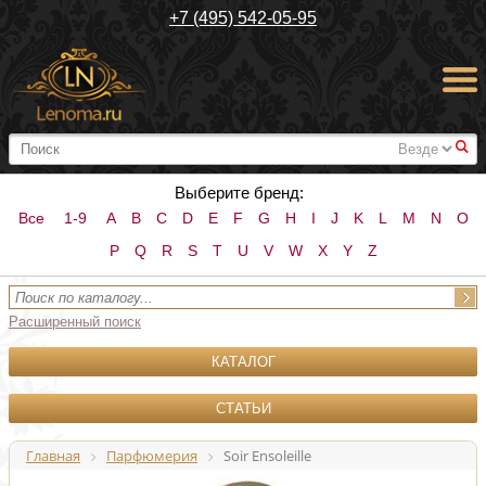
+7 (495) 542-05-95
#
Выберите бренд:
Все
1-9
A
B
C
D
E
F
G
H
I
J
K
L
M
N
O
P
Q
R
S
T
U
V
W
X
Y
Z
Расширенный поиск
КАТАЛОГ
СТАТЬИ
Главная
Парфюмерия
Soir Ensoleille