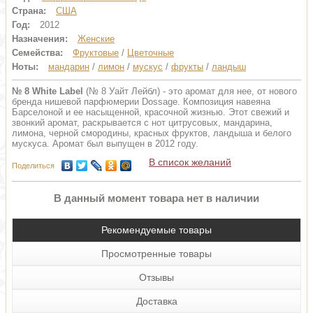
Страна:
США
Год:
2012
Назначения:
Женские
Семейства:
Фруктовые
/
Цветочные
Ноты:
мандарин
/
лимон
/
мускус
/
фрукты
/
ландыш
№ 8 White Label
(№ 8 Уайт Лейбл) - это аромат для нее, от нового
бренда нишевой парфюмерии Dossage. Композиция навеяна
Барселоной и ее насыщенной, красочной жизнью. Этот свежий и
звонкий аромат, раскрывается с нот цитрусовых, мандарина,
лимона, черной смородины, красных фруктов, ландыша и белого
мускуса. Аромат был выпущен в 2012 году.
В список желаний
Поделиться
В данный момент товара нет в наличии
Рекомендуемые товары
Просмотренные товары
Отзывы
Доставка