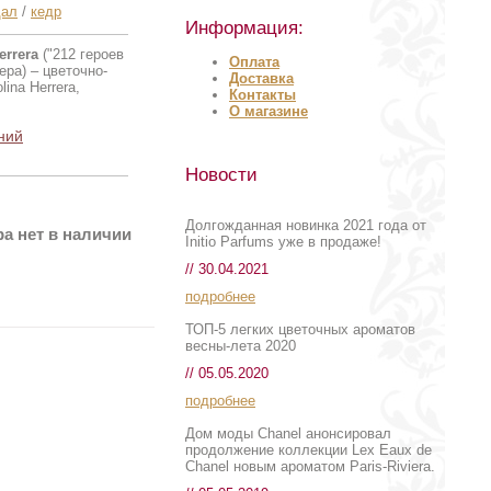
дал
/
кедр
Информация:
errera
("212 героев
Оплата
ра) – цветочно-
Доставка
ina Herrera,
Контакты
О магазине
ний
Новости
Долгожданная новинка 2021 года от
а нет в наличии
Initio Parfums уже в продаже!
// 30.04.2021
подробнее
ТОП-5 легких цветочных ароматов
весны-лета 2020
// 05.05.2020
подробнее
Дом моды Chanel анонсировал
продолжение коллекции Lex Eaux de
Chanel новым ароматом Paris-Riviera.