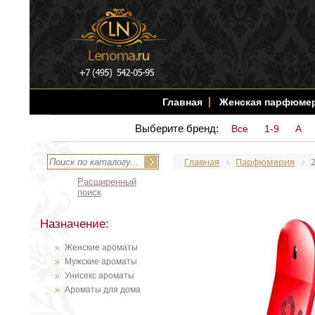
Главная
Женская парфюме
Выберите бренд:
Все
1-9
A
Главная
Парфюмерия
2
Расширенный
поиск
Назначение:
Женские ароматы
Мужские ароматы
Унисекс ароматы
Ароматы для дома