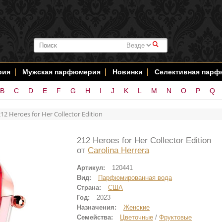
#
рия
Мужская парфюмерия
Новинки
Селективная пар
B
C
D
E
F
G
H
I
J
K
L
M
N
O
P
Q
12 Heroes for Her Collector Edition
212 Heroes for Her Collector Edition
от
Carolina Herrera
Артикул:
120441
Вид:
Парфюмированная вода
Страна:
США
Год:
2023
Назначения:
Женские
Семейства:
Цветочные
/
Фруктовые