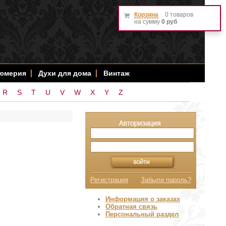
Корзина
0 товаров
на сумму
0 руб
фюмерия
Духи для дома
Винтаж
R
S
T
U
V
W
X
Y
Z
Регистрация
Забыли пароль?
Информация о заказах
Обратная связь
Персональный раздел