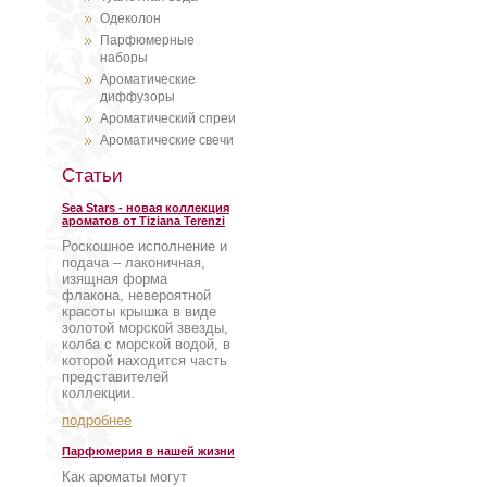
Одеколон
Парфюмерные
наборы
Ароматические
диффузоры
Ароматический спреи
Ароматические свечи
Статьи
Sea Stars - новая коллекция
ароматов от Tiziana Terenzi
Роскошное исполнение и
подача – лаконичная,
изящная форма
флакона, невероятной
красоты крышка в виде
золотой морской звезды,
колба с морской водой, в
которой находится часть
представителей
коллекции.
подробнее
Парфюмерия в нашей жизни
Как ароматы могут