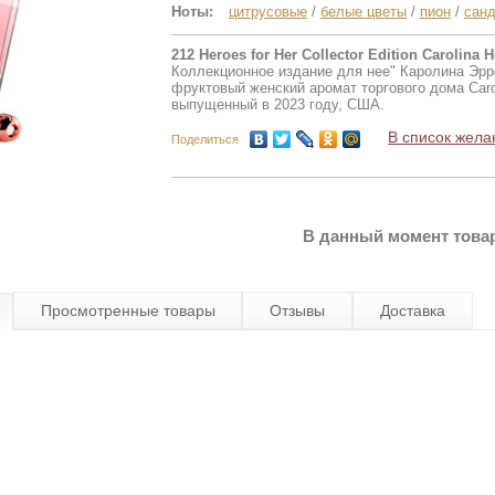
Ноты:
цитрусовые
/
белые цветы
/
пион
/
сан
212 Heroes for Her Collector Edition Carolina H
Коллекционное издание для нее" Каролина Эрре
фруктовый женский аромат торгового дома Carol
выпущенный в 2023 году, США.
В список жела
Поделиться
В данный момент товар
Просмотренные товары
Отзывы
Доставка