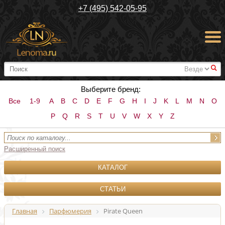
+7 (495) 542-05-95
#
Выберите бренд:
Все
1-9
A
B
C
D
E
F
G
H
I
J
K
L
M
N
O
P
Q
R
S
T
U
V
W
X
Y
Z
Расширенный поиск
КАТАЛОГ
СТАТЬИ
Главная
Парфюмерия
Pirate Queen