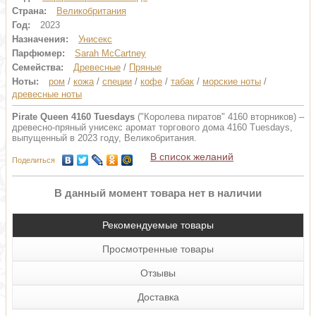
Страна:
Великобритания
Год:
2023
Назначения:
Унисекс
Парфюмер:
Sarah McCartney
Семейства:
Древесные
/
Пряные
Ноты:
ром
/
кожа
/
специи
/
кофе
/
табак
/
морские ноты
/
древесные ноты
Pirate Queen 4160 Tuesdays
("Королева пиратов" 4160 вторников) –
древесно-пряный унисекс аромат торгового дома 4160 Tuesdays,
выпущенный в 2023 году, Великобритания.
В список желаний
Поделиться
В данный момент товара нет в наличии
Рекомендуемые товары
Просмотренные товары
Отзывы
Доставка