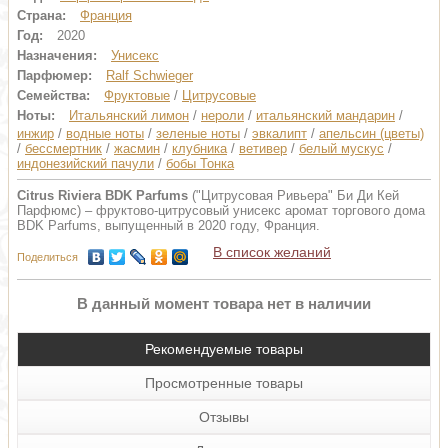
Страна:
Франция
Год:
2020
Назначения:
Унисекс
Парфюмер:
Ralf Schwieger
Семейства:
Фруктовые
/
Цитрусовые
Ноты:
Итальянский лимон
/
нероли
/
итальянский мандарин
/
инжир
/
водные ноты
/
зеленые ноты
/
эвкалипт
/
апельсин (цветы)
/
бессмертник
/
жасмин
/
клубника
/
ветивер
/
белый мускус
/
индонезийский пачули
/
бобы Тонка
Citrus Riviera BDK Parfums
("Цитрусовая Ривьера" Би Ди Кей
Парфюмс) – фруктово-цитрусовый унисекс аромат торгового дома
BDK Parfums, выпущенный в 2020 году, Франция.
В список желаний
Поделиться
В данный момент товара нет в наличии
Рекомендуемые товары
Просмотренные товары
Отзывы