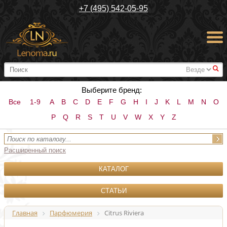
+7 (495) 542-05-95
#
Выберите бренд:
Все
1-9
A
B
C
D
E
F
G
H
I
J
K
L
M
N
O
P
Q
R
S
T
U
V
W
X
Y
Z
Расширенный поиск
КАТАЛОГ
СТАТЬИ
Главная
Парфюмерия
Citrus Riviera