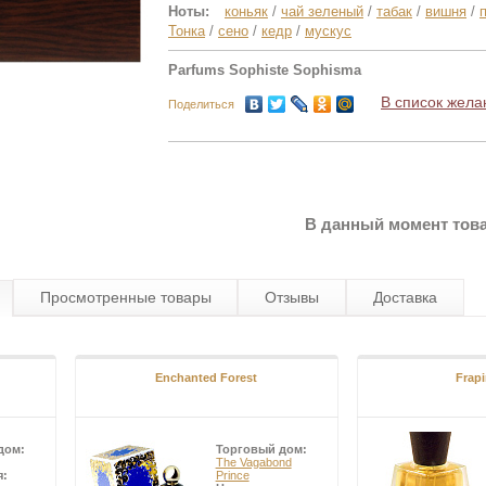
Ноты:
коньяк
/
чай зеленый
/
табак
/
вишня
/
Тонка
/
сено
/
кедр
/
мускус
Parfums Sophiste Sophisma
В список жела
Поделиться
В данный момент това
Просмотренные товары
Отзывы
Доставка
Enchanted Forest
Frapi
дом:
Торговый дом:
The Vagabond
я:
Prince