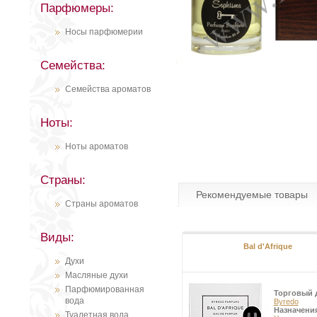
Парфюмеры:
Носы парфюмерии
Семейства:
Семейства ароматов
Ноты:
Ноты ароматов
Страны:
Рекомендуемые товары
Страны ароматов
Виды:
Bal d'Afrique
Духи
Масляные духи
Парфюмированная
Торговый 
вода
Byredo
Назначени
Туалетная вода