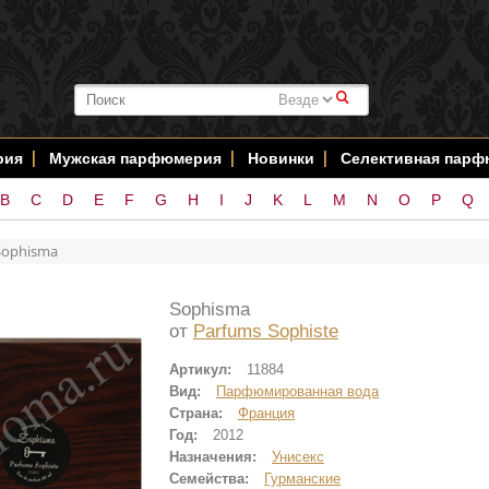
#
рия
Мужская парфюмерия
Новинки
Селективная пар
B
C
D
E
F
G
H
I
J
K
L
M
N
O
P
Q
Sophisma
Sophisma
от
Parfums Sophiste
Артикул:
11884
Вид:
Парфюмированная вода
Страна:
Франция
Год:
2012
Назначения:
Унисекс
Семейства:
Гурманские