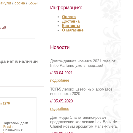
пачули
/
сосна
/
бобы
Информация:
Оплата
Доставка
Контакты
ний
О магазине
Новости
Долгожданная новинка 2021 года от
ра нет в наличии
Initio Parfums уже в продаже!
// 30.04.2021
подробнее
ТОП-5 легких цветочных ароматов
весны-лета 2020
// 05.05.2020
n 1270
Tobacco Vanille
подробнее
Дом моды Chanel анонсировал
продолжение коллекции Lex Eaux de
Торговый дом:
Торговый дом:
Chanel новым ароматом Paris-Riviera.
Frapin
Tom Ford
Назначения:
Назначения: