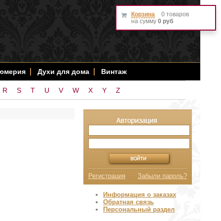
Корзина
0 товаров
на сумму
0 руб
фюмерия
Духи для дома
Винтаж
R
S
T
U
V
W
X
Y
Z
Регистрация
Забыли пароль?
Информация о заказах
Обратная связь
Персональный раздел