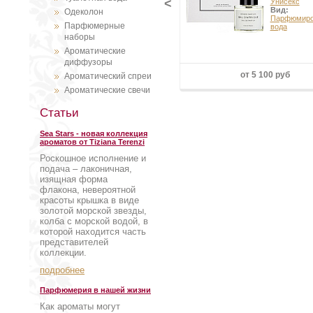
<
Унисекс
Вид:
Одеколон
Парфюмиро
Парфюмерные
вода
наборы
Ароматические
диффузоры
от 5 100 руб
Ароматический спреи
Ароматические свечи
Статьи
Sea Stars - новая коллекция
ароматов от Tiziana Terenzi
Роскошное исполнение и
подача – лаконичная,
изящная форма
флакона, невероятной
красоты крышка в виде
золотой морской звезды,
колба с морской водой, в
которой находится часть
представителей
коллекции.
подробнее
Парфюмерия в нашей жизни
Как ароматы могут