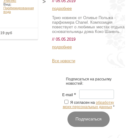
// 05.05.2019
>
Унисекс
Унисекс
Вид:
Вид:
подробнее
Парфюмированная
Парфюмированная
вода
вода
Трио новинок от Оливье Польжа -
парфюмера Chanel. Композиция
повествует о любимых местах отдыха
основательницы дома Коко Шанель.
319 руб
от 15 757 руб
// 05.05.2019
подробнее
Все новости
Подписаться на рассылку
новостей:
*
E-mail
Я согласен на
обработку
моих персональных данных
*
Подписаться