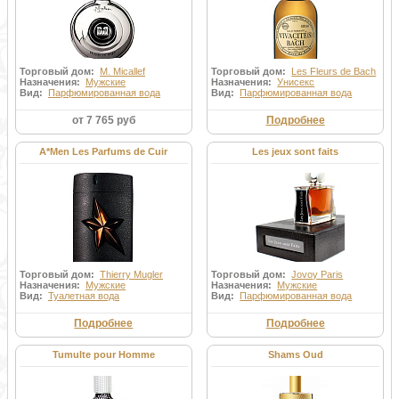
Торговый дом:
M. Micallef
Торговый дом:
Les Fleurs de Bach
Назначения:
Мужские
Назначения:
Унисекс
Вид:
Парфюмированная вода
Вид:
Парфюмированная вода
от 7 765 руб
Подробнее
A*Men Les Parfums de Cuir
Les jeux sont faits
Торговый дом:
Thierry Mugler
Торговый дом:
Jovoy Paris
Назначения:
Мужские
Назначения:
Мужские
Вид:
Туалетная вода
Вид:
Парфюмированная вода
Подробнее
Подробнее
Tumulte pour Homme
Shams Oud