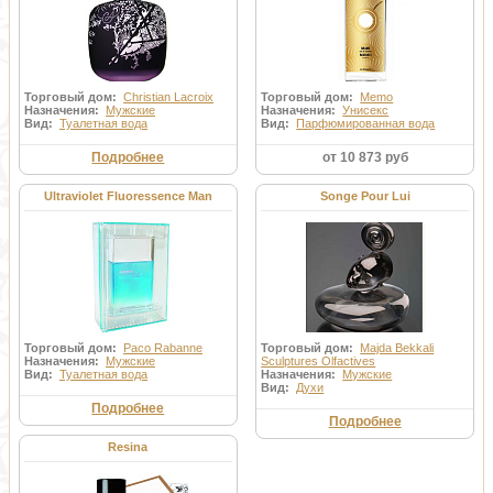
Торговый дом:
Christian Lacroix
Торговый дом:
Memo
Назначения:
Мужские
Назначения:
Унисекс
Вид:
Туалетная вода
Вид:
Парфюмированная вода
Подробнее
от 10 873 руб
Ultraviolet Fluoressence Man
Songe Pour Lui
Торговый дом:
Paco Rabanne
Торговый дом:
Majda Bekkali
Назначения:
Мужские
Sculptures Olfactives
Вид:
Туалетная вода
Назначения:
Мужские
Вид:
Духи
Подробнее
Подробнее
Resina