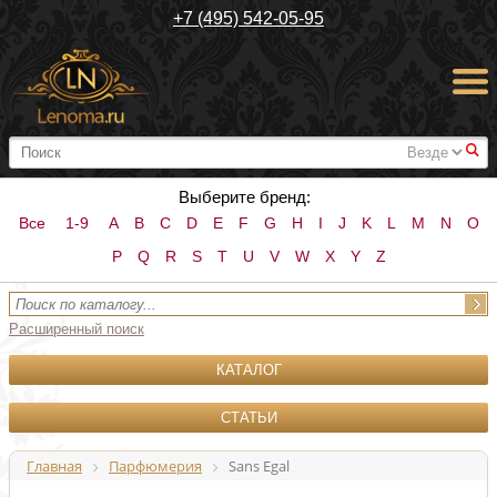
+7 (495) 542-05-95
#
Выберите бренд:
Все
1-9
A
B
C
D
E
F
G
H
I
J
K
L
M
N
O
P
Q
R
S
T
U
V
W
X
Y
Z
Расширенный поиск
КАТАЛОГ
СТАТЬИ
Главная
Парфюмерия
Sans Egal