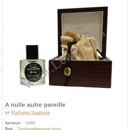
A nulle autre pareille
от
Parfums Sophiste
Артикул:
11881
Вид:
Парфюмированная вода