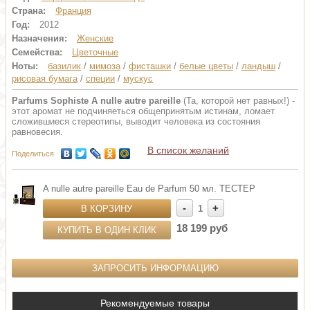
Страна:
Франция
Год:
2012
Назначения:
Женские
Семейства:
Цветочные
Ноты:
базилик
/
мимоза
/
фисташки
/
белые цветы
/
ландыш
/
рисовая бумага
/
специи
/
мускус
Parfums Sophiste A nulle autre pareille
(Та, которой нет равных!) -
этот аромат не подчиняеться общепринятым истинам, ломает
сложившиеся стереотипы, выводит человека из состояния
равновесия.
В список желаний
Поделиться
A nulle autre pareille Eau de Parfum 50 мл. ТЕСТЕР
-
+
В КОРЗИНУ
1
18 199 руб
КУПИТЬ В ОДИН КЛИК
ЗАПРОСИТЬ ИНФОРМАЦИЮ
Рекомендуемые товары