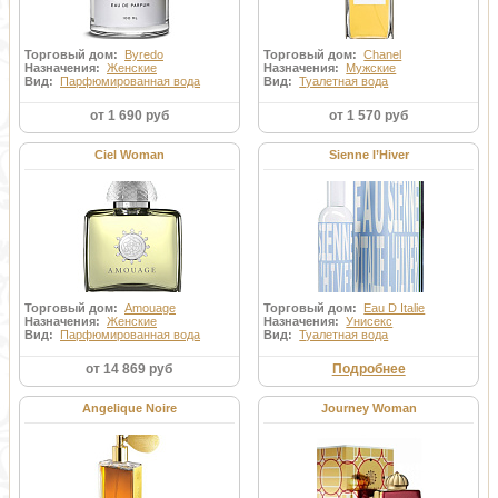
Торговый дом:
Byredo
Торговый дом:
Chanel
Назначения:
Женские
Назначения:
Мужские
Вид:
Парфюмированная вода
Вид:
Туалетная вода
от 1 690 руб
от 1 570 руб
Ciel Woman
Sienne l’Hiver
Торговый дом:
Amouage
Торговый дом:
Eau D Italie
Назначения:
Женские
Назначения:
Унисекс
Вид:
Парфюмированная вода
Вид:
Туалетная вода
от 14 869 руб
Подробнее
Angelique Noire
Journey Woman