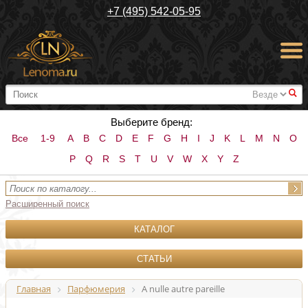
+7 (495) 542-05-95
#
Выберите бренд:
Все
1-9
A
B
C
D
E
F
G
H
I
J
K
L
M
N
O
P
Q
R
S
T
U
V
W
X
Y
Z
Расширенный поиск
КАТАЛОГ
СТАТЬИ
Главная
Парфюмерия
A nulle autre pareille