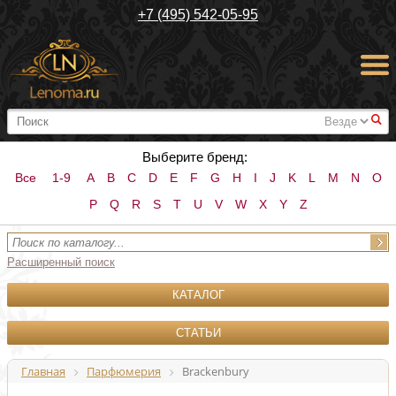
+7 (495) 542-05-95
#
Выберите бренд:
Все
1-9
A
B
C
D
E
F
G
H
I
J
K
L
M
N
O
P
Q
R
S
T
U
V
W
X
Y
Z
Расширенный поиск
КАТАЛОГ
СТАТЬИ
Главная
Парфюмерия
Brackenbury