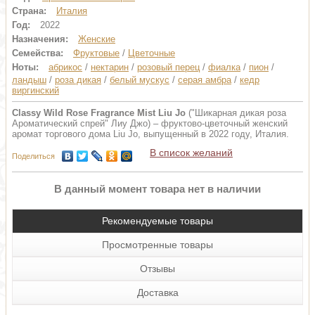
Страна:
Италия
Год:
2022
Назначения:
Женские
Семейства:
Фруктовые
/
Цветочные
Ноты:
абрикос
/
нектарин
/
розовый перец
/
фиалка
/
пион
/
ландыш
/
роза дикая
/
белый мускус
/
серая амбра
/
кедр
виргинский
Classy Wild Rose Fragrance Mist Liu Jo
("Шикарная дикая роза
Ароматический спрей" Лиу Джо) – фруктово-цветочный женский
аромат торгового дома Liu Jo, выпущенный в 2022 году, Италия.
В список желаний
Поделиться
В данный момент товара нет в наличии
Рекомендуемые товары
Просмотренные товары
Отзывы
Доставка