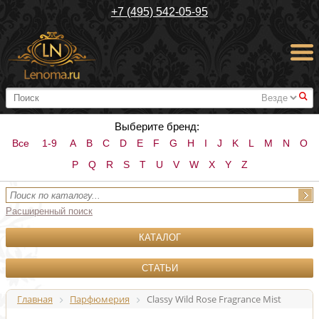
+7 (495) 542-05-95
#
Выберите бренд:
Все
1-9
A
B
C
D
E
F
G
H
I
J
K
L
M
N
O
P
Q
R
S
T
U
V
W
X
Y
Z
Расширенный поиск
КАТАЛОГ
СТАТЬИ
Главная
Парфюмерия
Classy Wild Rose Fragrance Mist