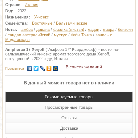
Страна:
Италия
Год:
2022
Назначения:
Унисекс
Семейства:
Восточные
/
Бальзамические
Ноты:
амбра
/
давана
/
фиалка (листья)
/
ладан
/
мирра
/
бензоин
/
сандал австралийский
/
мускус
/
бобы Тонка
/
ваниль с
Мадагаскара
Amphorae 17 Xerjoff
("Амфора 17" Ксерджофф) – восточно-
бальзамический унисекс аромат торгового дома Xerjoff,
выпущенный в 2022 году, Италия.
В список желаний
Поделиться
В данный момент товара нет в наличии
Рекомендуемые товары
Просмотренные товары
Отзывы
Доставка