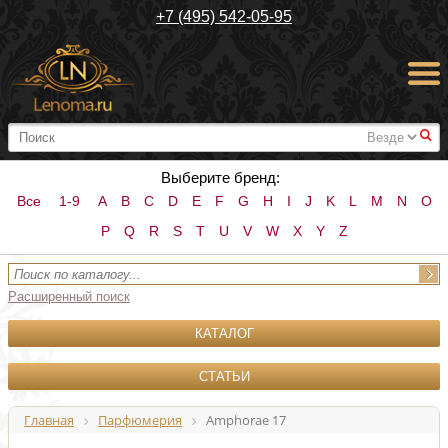
+7 (495) 542-05-95
#
Выберите бренд:
Все
1-9
A
B
C
D
E
F
G
H
I
J
K
L
M
N
O
P
Q
R
S
T
U
V
W
X
Y
Z
Расширенный поиск
КАТАЛОГ
СТАТЬИ
Главная
Парфюмерия
Amphorae 17