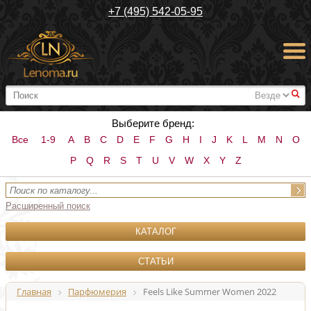
+7 (495) 542-05-95
#
Выберите бренд:
Все
1-9
A
B
C
D
E
F
G
H
I
J
K
L
M
N
O
P
Q
R
S
T
U
V
W
X
Y
Z
Расширенный поиск
КАТАЛОГ
СТАТЬИ
Главная
Парфюмерия
Feels Like Summer Women 2022