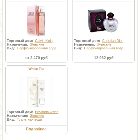
Торговый дом:
Calvin Klein
Торговый дом:
Christian Dior
Назначения:
Женские
Назначения:
Женские
Вид:
Парфюмированная вода
Вид:
Парфюмированная вода
от 2 470 руб
12 982 руб
White Tea
Торговый дом:
Elizabeth Arden
Назначения:
Женские
Вид:
Туалетная вода
Подробнее