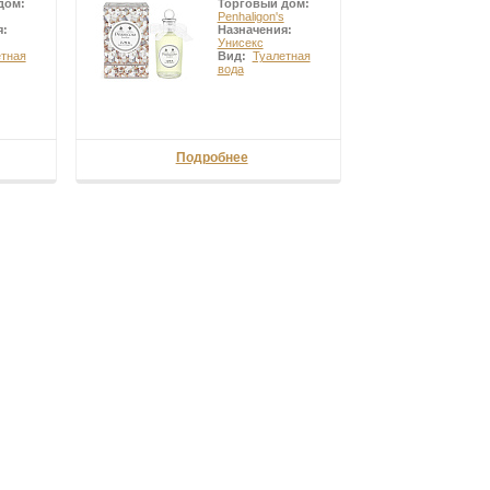
дом:
Торговый дом:
Penhaligon's
я:
Назначения:
Унисекс
етная
Вид:
Туалетная
вода
Подробнее