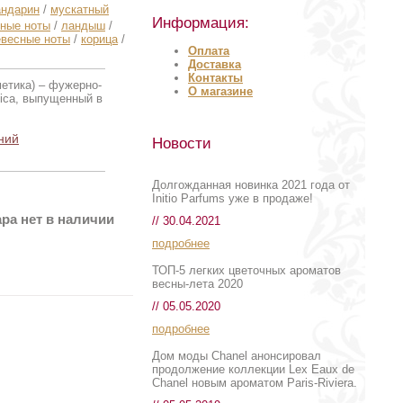
ндарин
/
мускатный
Информация:
чные ноты
/
ландыш
/
евесные ноты
/
корица
/
Оплата
Доставка
Контакты
етика) – фужерно-
О магазине
tica, выпущенный в
ний
Новости
Долгожданная новинка 2021 года от
Initio Parfums уже в продаже!
ра нет в наличии
// 30.04.2021
подробнее
ТОП-5 легких цветочных ароматов
весны-лета 2020
// 05.05.2020
подробнее
Дом моды Chanel анонсировал
продолжение коллекции Lex Eaux de
Chanel новым ароматом Paris-Riviera.