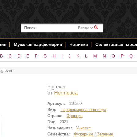
#
рия
Мужская парфюмерия
Новинки
Селективная пар
B
C
D
E
F
G
H
I
J
K
L
M
N
O
P
Q
igfever
Figfever
от
Hermetica
Артикул:
116350
Вид:
Парфюмированная вода
Страна:
Франция
Год:
2021
Назначения:
Унисекс
Семейства:
Фужерные
/
Зеленые