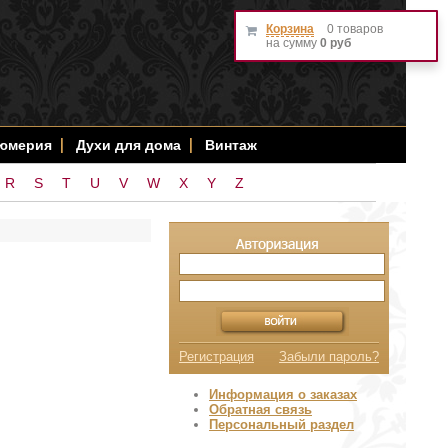
Корзина
0 товаров
на сумму
0 руб
фюмерия
Духи для дома
Винтаж
R
S
T
U
V
W
X
Y
Z
Регистрация
Забыли пароль?
Информация о заказах
Обратная связь
Персональный раздел