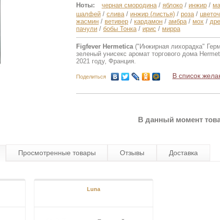
Ноты:
черная смородина
/
яблоко
/
инжир
/
ма
шалфей
/
слива
/
инжир (листья)
/
роза
/
цвето
жасмин
/
ветивер
/
кардамон
/
амбра
/
мох
/
др
пачули
/
бобы Тонка
/
ирис
/
мирра
Figfever Hermetica
("Инжирная лихорадка" Герм
зеленый унисекс аромат торгового дома Herme
2021 году, Франция.
В список жела
Поделиться
В данный момент това
Просмотренные товары
Отзывы
Доставка
Luna