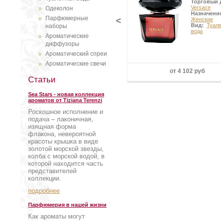
Торговый 
Versace
Одеколон
Назначени
Парфюмерные
<
Женские
Вид:
Туал
наборы
вода
Ароматические
диффузоры
Ароматический спреи
Ароматические свечи
от 4 102 руб
Статьи
Sea Stars - новая коллекция
ароматов от Tiziana Terenzi
Роскошное исполнение и
подача – лаконичная,
изящная форма
флакона, невероятной
красоты крышка в виде
золотой морской звезды,
колба с морской водой, в
которой находится часть
представителей
коллекции.
подробнее
Парфюмерия в нашей жизни
Как ароматы могут