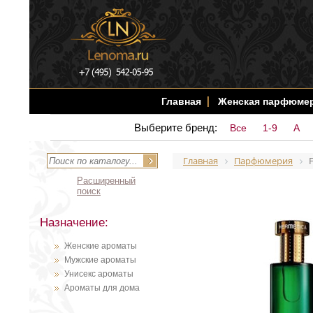
Главная
Женская парфюме
Выберите бренд:
Все
1-9
A
Главная
Парфюмерия
F
Расширенный
поиск
Назначение:
Женские ароматы
Мужские ароматы
Унисекс ароматы
Ароматы для дома