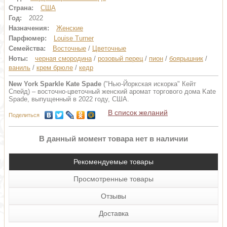
Страна:
США
Год:
2022
Назначения:
Женские
Парфюмер:
Louise Turner
Семейства:
Восточные
/
Цветочные
Ноты:
черная смородина
/
розовый перец
/
пион
/
боярышник
/
ваниль
/
крем брюле
/
кедр
New York Sparkle Kate Spade
("Нью-Йоркская искорка" Кейт
Спейд) – восточно-цветочный женский аромат торгового дома Kate
Spade, выпущенный в 2022 году, США.
В список желаний
Поделиться
В данный момент товара нет в наличии
Рекомендуемые товары
Просмотренные товары
Отзывы
Доставка