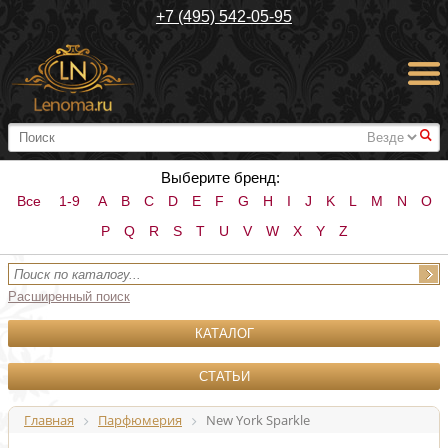
+7 (495) 542-05-95
#
Выберите бренд:
Все
1-9
A
B
C
D
E
F
G
H
I
J
K
L
M
N
O
P
Q
R
S
T
U
V
W
X
Y
Z
Расширенный поиск
КАТАЛОГ
СТАТЬИ
Главная
Парфюмерия
New York Sparkle