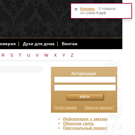
Корзина
0 товаров
на сумму
0 руб
фюмерия
Духи для дома
Винтаж
R
S
T
U
V
W
X
Y
Z
Регистрация
Забыли пароль?
Информация о заказах
Обратная связь
Персональный раздел