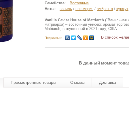
Семейства:
Восточные
Ноты:
ваниль
/
плюмерия
/
амбретта
/
кунжут
Vanilla Caviar House of Matriarch
("Ванильная 
матриарха) – восточный унисекс аромат торгов
Matriarch, выпущенный в 2021 году, США.
В список жела
Поделиться
В данный момент товар
Просмотренные товары
Отзывы
Доставка