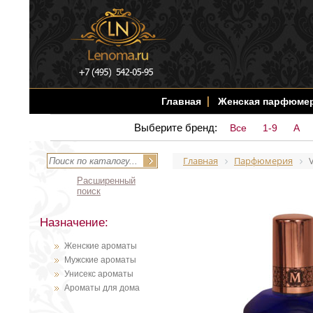
Главная
Женская парфюме
Выберите бренд:
Все
1-9
A
Главная
Парфюмерия
V
Расширенный
поиск
Назначение:
Женские ароматы
Мужские ароматы
Унисекс ароматы
Ароматы для дома