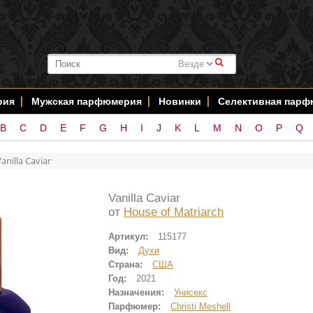
#
рия
Мужская парфюмерия
Новинки
Селективная пар
B
C
D
E
F
G
H
I
J
K
L
M
N
O
P
Q
anilla Caviar
Vanilla Caviar
от
House of Matriarch
Артикул:
115177
Вид:
Духи
Страна:
США
Год:
2021
Назначения:
Унисекс
Парфюмер:
Christi Meshell