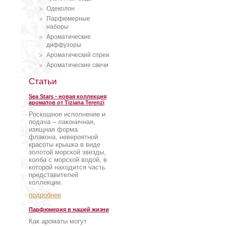
Одеколон
Парфюмерные
наборы
Ароматические
диффузоры
Ароматический спреи
Ароматические свечи
Статьи
Sea Stars - новая коллекция
ароматов от Tiziana Terenzi
Роскошное исполнение и
подача – лаконичная,
изящная форма
флакона, невероятной
красоты крышка в виде
золотой морской звезды,
колба с морской водой, в
которой находится часть
представителей
коллекции.
подробнее
Парфюмерия в нашей жизни
Как ароматы могут