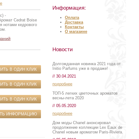
е
Информация:
) -
Оплата
ромат Cedrat Boise
Доставка
я нотами кедрового
Контакты
ом.
О магазине
ланий
Новости
Долгожданная новинка 2021 года от
Initio Parfums уже в продаже!
ИТЬ В ОДИН КЛИК
// 30.04.2021
подробнее
ИТЬ В ОДИН КЛИК
ТОП-5 легких цветочных ароматов
весны-лета 2020
ИТЬ В ОДИН КЛИК
// 05.05.2020
подробнее
ИТЬ ИНФОРМАЦИЮ
Дом моды Chanel анонсировал
продолжение коллекции Lex Eaux de
Chanel новым ароматом Paris-Riviera.