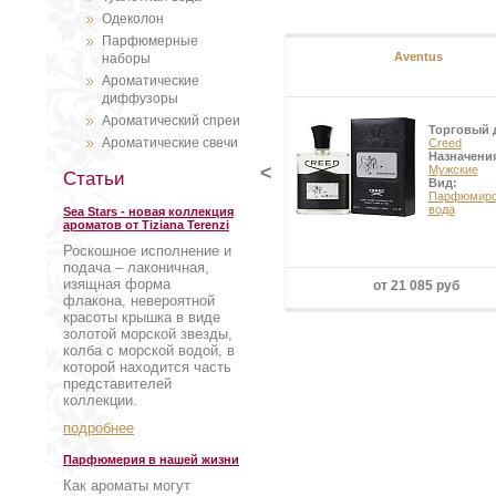
Одеколон
Парфюмерные
Aventus
наборы
Ароматические
диффузоры
Ароматический спреи
Торговый 
Ароматические свечи
Creed
Назначени
<
Мужские
Статьи
Вид:
Парфюмиро
вода
Sea Stars - новая коллекция
ароматов от Tiziana Terenzi
Роскошное исполнение и
подача – лаконичная,
изящная форма
от 21 085 руб
флакона, невероятной
красоты крышка в виде
золотой морской звезды,
колба с морской водой, в
которой находится часть
представителей
коллекции.
подробнее
Парфюмерия в нашей жизни
Как ароматы могут