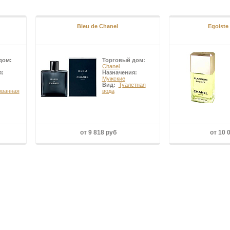
Bleu de Chanel
Egoiste
дом:
Торговый дом:
Chanel
я:
Назначения:
Мужские
Вид:
Туалетная
ванная
вода
от 9 818 руб
от 10 