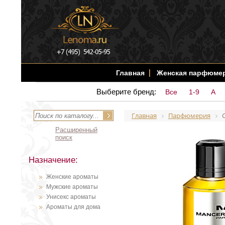
Главная
Женская парфюме
Выберите бренд:
Все
1-9
A
Главная
Парфюмерия
Расширенный
поиск
Назначение:
Женские ароматы
Мужские ароматы
Унисекс ароматы
Ароматы для дома