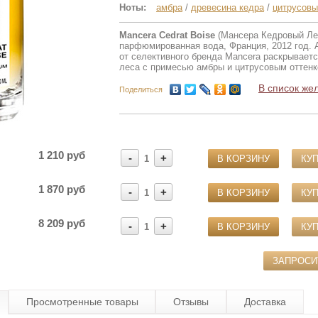
Ноты:
амбра
/
древесина кедра
/
цитрусовы
Mancera Cedrat Boise
(Мансера Кедровый Лес
парфюмированная вода, Франция, 2012 год. А
от селективного бренда Mancera раскрываетс
леса с примесью амбры и цитрусовым оттенк
В список же
Поделиться
1 210 руб
-
+
1
В КОРЗИНУ
КУП
1 870 руб
-
+
1
В КОРЗИНУ
КУП
8 209 руб
-
+
1
В КОРЗИНУ
КУП
ЗАПРОС
Просмотренные товары
Отзывы
Доставка