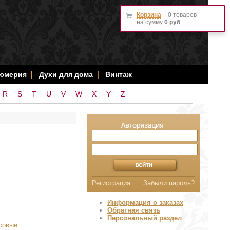
Корзина
0 товаров
на сумму
0 руб
фюмерия
Духи для дома
Винтаж
R
S
T
U
V
W
X
Y
Z
Регистрация
Забыли пароль?
Информация о заказах
Обратная связь
Персональный раздел
совые