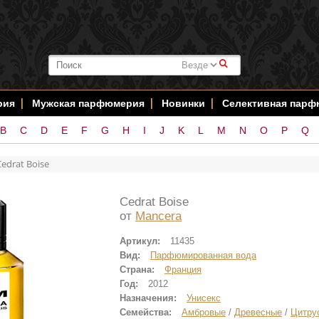
#
рия
Мужская парфюмерия
Новинки
Селективная пар
B
C
D
E
F
G
H
I
J
K
L
M
N
O
P
Q
Cedrat Boise
Cedrat Boise
от
Mancera
Артикул:
11435
Вид:
Парфюмированная вода
Страна:
Франция
Год:
2012
Назначения:
Унисекс
Семейства:
Амбровые
/
Древесные
/
Цитру