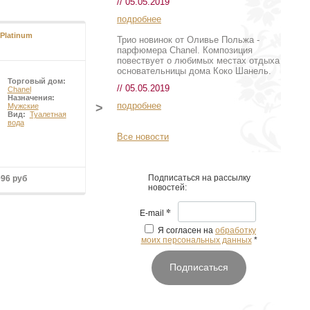
// 05.05.2019
подробнее
 Platinum
Terre d`Hermes
Трио новинок от Оливье Польжа -
парфюмера Chanel. Композиция
повествует о любимых местах отдыха
основательницы дома Коко Шанель.
Торговый дом:
Торговый дом:
// 05.05.2019
Chanel
Hermes
Назначения:
Назначения:
подробнее
>
Мужские
Мужские
Вид:
Туалетная
Вид:
Туалетная
вода
вода
Все новости
Подписаться на рассылку
096 руб
от 6 100 руб
новостей:
*
E-mail
Я согласен на
обработку
моих персональных данных
*
Подписаться