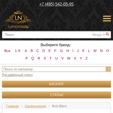
+7 (495) 542-05-95
#
Выберите бренд:
Все
1-9
A
B
C
D
E
F
G
H
I
J
K
L
M
N
O
P
Q
R
S
T
U
V
W
X
Y
Z
Расширенный поиск
КАТАЛОГ
СТАТЬИ
Главная
Парфюмерия
Bois Blanc