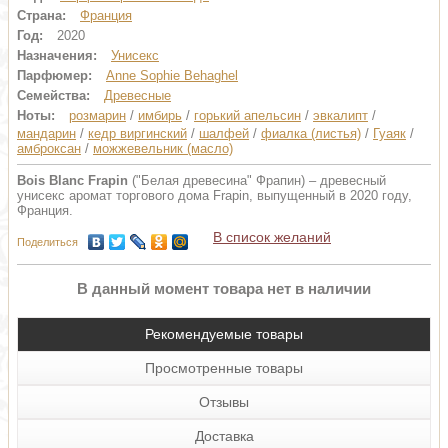
Страна:
Франция
Год:
2020
Назначения:
Унисекс
Парфюмер:
Anne Sophie Behaghel
Семейства:
Древесные
Ноты:
розмарин
/
имбирь
/
горький апельсин
/
эвкалипт
/
мандарин
/
кедр виргинский
/
шалфей
/
фиалка (листья)
/
Гуаяк
/
амброксан
/
можжевельник (масло)
Bois Blanc Frapin
("Белая древесина" Фрапин) – древесный
унисекс аромат торгового дома Frapin, выпущенный в 2020 году,
Франция.
В список желаний
Поделиться
В данный момент товара нет в наличии
Рекомендуемые товары
Просмотренные товары
Отзывы
Доставка