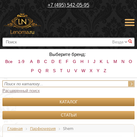
+7 (495) 542-05-95
#
Выберите бренд:
Все
1-9
A
B
C
D
E
F
G
H
I
J
K
L
M
N
O
P
Q
R
S
T
U
V
W
X
Y
Z
Расширенный поиск
КАТАЛОГ
СТАТЬИ
Главная
Парфюмерия
Shem