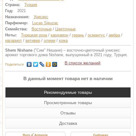
Страна:
Турция
Год:
2021
Назначения:
Унисекс
Парфюмер:
Lucas Sieuzac
Семейства:
Восточные
/
Цветочные
Ноты:
Турецкая роза
/
кардамон
/
герань
/
османтус
/
амбра
/
нагармот
/
ветивер
/
элеми
/
кожа
Shem Nishane
("Сим" Нишане) – восточно-цветочный унисекс
аромат торгового дома Nishane, выпущенный в 2021 году, Турция.
В список желаний
Поделиться
В данный момент товара нет в наличии
Рекомендуемые товары
Просмотренные товары
Отзывы
Доставка
Bois d`Armenie
Galloway