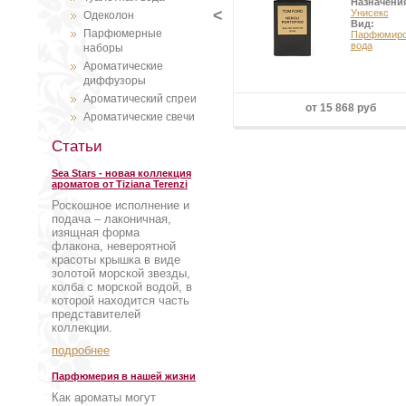
Назначени
<
Унисекс
Одеколон
Вид:
Парфюмерные
Парфюмиро
вода
наборы
Ароматические
диффузоры
Ароматический спреи
от 15 868 руб
Ароматические свечи
Статьи
Sea Stars - новая коллекция
ароматов от Tiziana Terenzi
Роскошное исполнение и
подача – лаконичная,
изящная форма
флакона, невероятной
красоты крышка в виде
золотой морской звезды,
колба с морской водой, в
которой находится часть
представителей
коллекции.
подробнее
Парфюмерия в нашей жизни
Как ароматы могут