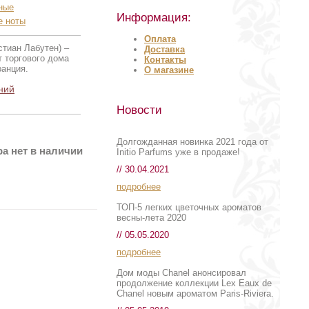
ные
Информация:
е ноты
Оплата
стиан Лабутен) –
Доставка
 торгового дома
Контакты
ранция.
О магазине
ний
Новости
Долгожданная новинка 2021 года от
а нет в наличии
Initio Parfums уже в продаже!
// 30.04.2021
подробнее
ТОП-5 легких цветочных ароматов
весны-лета 2020
// 05.05.2020
подробнее
Дом моды Chanel анонсировал
продолжение коллекции Lex Eaux de
Chanel новым ароматом Paris-Riviera.