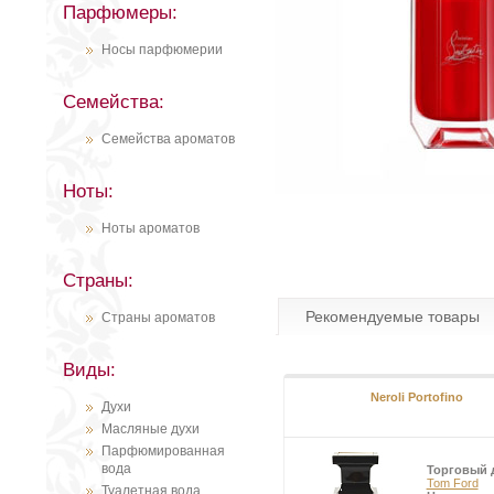
Парфюмеры:
Носы парфюмерии
Семейства:
Семейства ароматов
Ноты:
Ноты ароматов
Страны:
Рекомендуемые товары
Страны ароматов
Виды:
Neroli Portofino
Духи
Масляные духи
Парфюмированная
вода
Торговый 
Tom Ford
Туалетная вода