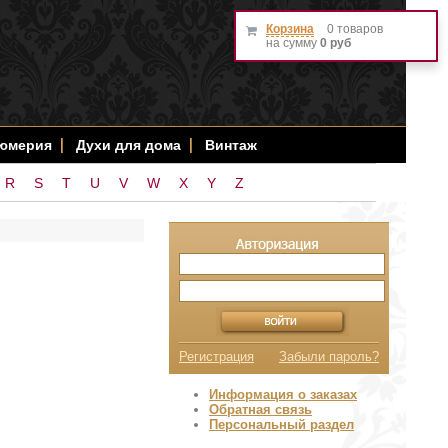
Корзина
0 товаров
на сумму
0 руб
фюмерия
Духи для дома
Винтаж
R
S
T
U
V
W
X
Y
Z
Регистрация
Забыли пароль?
Информация о заказах
Обратная связь
Персональный раздел