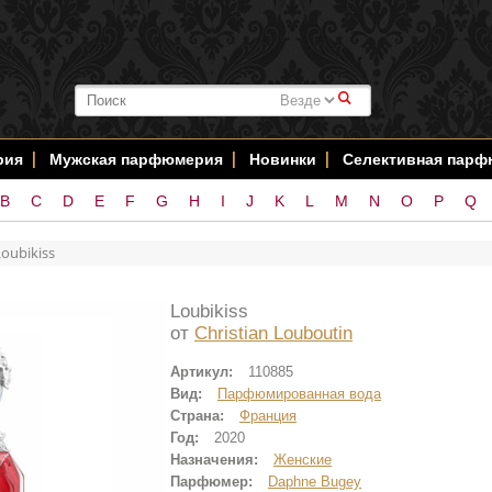
#
рия
Мужская парфюмерия
Новинки
Селективная пар
B
C
D
E
F
G
H
I
J
K
L
M
N
O
P
Q
Loubikiss
Loubikiss
от
Christian Louboutin
Артикул:
110885
Вид:
Парфюмированная вода
Страна:
Франция
Год:
2020
Назначения:
Женские
Парфюмер:
Daphne Bugey