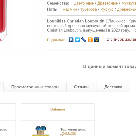
Семейства:
Цветочные
/
Древесные
/
Мускус
Ноты:
жасмин
/
тубероза
/
мускус
/
древесны
Loubikiss Christian Louboutin
("Лабикисс" Кри
цветочный древесно-мускусный женский аромат
Christian Louboutin, выпущенный в 2020 году, Ф
В список жела
Поделиться
В данный момент товар
Просмотренные товары
Отзывы
Доставка
Britannia
дом:
Торговый дом:
Roja Dove