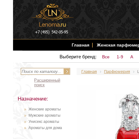
Главная
Женская парфюме
Выберите бренд:
Все
1-9
A
Главная
Парфюмерия
Расширенный
поиск
Назначение:
Женские ароматы
Мужские ароматы
Унисекс ароматы
Ароматы для дома