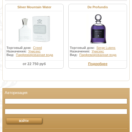
Silver Mountain Water
De Profundis
Торговый дом:
Creed
Торговый дом:
Serge Lutens
Назначения:
Унисекс
Назначения:
Унисекс
Вид:
Парфюмированная вода
Вид:
Парфюмированная вода
от 22 750 руб
Подробнее