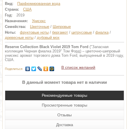
Вид:
Парфюмированная вода
Страна:
США
Год:
2019
Назначения:
Унисекс
Семейства:
Цветочные
/
Шипровые
Ноты:
фруктовые ноты
/
бергамот
/
цитрусовые
/
фиалка
/
древесные ноты
/
дубовый мох
Reserve Collection Black Violet 2019 Tom Ford
("Запасная
коллекция Черная фиалка 2019" Том Форд) – цветочно-шипровый
унисекс аромат торгового дома Tom Ford, выпущенный в 2019 году,
США.
В список желаний
Поделиться
В данный момент товара нет в наличии
Рекомендуемые товары
Просмотренные товары
Отзывы
Доставка