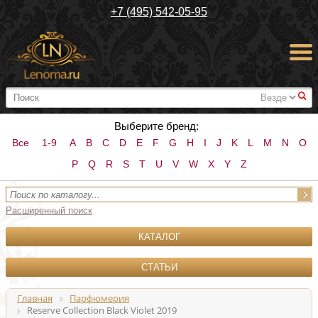
+7 (495) 542-05-95
#
Выберите бренд:
Все
1-9
A
B
C
D
E
F
G
H
I
J
K
L
M
N
O
P
Q
R
S
T
U
V
W
X
Y
Z
Расширенный поиск
КАТАЛОГ
СТАТЬИ
Главная
Парфюмерия
Reserve Collection Black Violet 2019