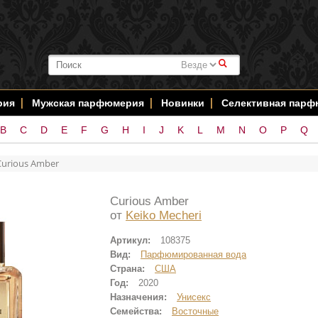
#
рия
Мужская парфюмерия
Новинки
Селективная пар
B
C
D
E
F
G
H
I
J
K
L
M
N
O
P
Q
Curious Amber
Curious Amber
от
Keiko Mecheri
Артикул:
108375
Вид:
Парфюмированная вода
Страна:
США
Год:
2020
Назначения:
Унисекс
Семейства:
Восточные