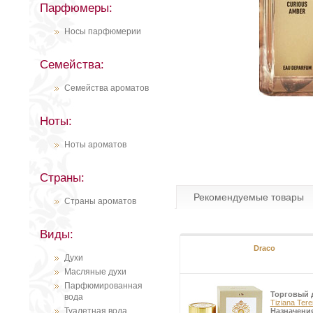
Парфюмеры:
Носы парфюмерии
Семейства:
Семейства ароматов
Ноты:
Ноты ароматов
Страны:
Рекомендуемые товары
Страны ароматов
Виды:
Draco
Духи
Масляные духи
Парфюмированная
Торговый 
вода
Tiziana Tere
Туалетная вода
Назначени