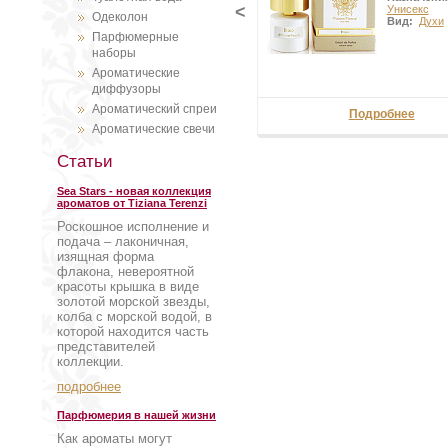
<
Унисекс
Одеколон
Вид:
Духи
Парфюмерные
наборы
Ароматические
диффузоры
Ароматический спреи
Подробнее
Ароматические свечи
Статьи
Sea Stars - новая коллекция
ароматов от Tiziana Terenzi
Роскошное исполнение и
подача – лаконичная,
изящная форма
флакона, невероятной
красоты крышка в виде
золотой морской звезды,
колба с морской водой, в
которой находится часть
представителей
коллекции.
подробнее
Парфюмерия в нашей жизни
Как ароматы могут