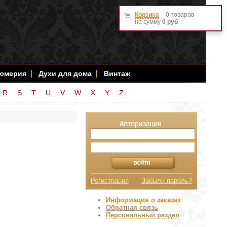
Корзина
0 товаров
на сумму
0 руб
фюмерия
Духи для дома
Винтаж
R
S
T
U
V
W
X
Y
Z
Регистрация
Забыли пароль?
Информация о заказах
Обратная связь
Персональный раздел