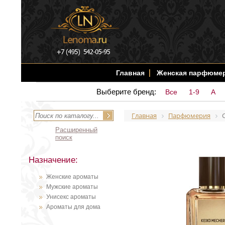
Главная
Женская парфюме
Выберите бренд:
Все
1-9
A
Главная
Парфюмерия
Расширенный
поиск
Назначение:
Женские ароматы
Мужские ароматы
Унисекс ароматы
Ароматы для дома