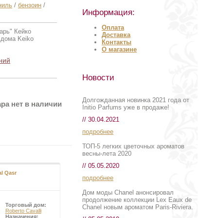
ниль
/
бензоин
/
Информация:
Оплата
арь" Кейко
Доставка
 дома Keiko
Контакты
О магазине
ний
Новости
Долгожданная новинка 2021 года от
ра нет в наличии
Initio Parfums уже в продаже!
// 30.04.2021
подробнее
ТОП-5 легких цветочных ароматов
весны-лета 2020
// 05.05.2020
l Qasr
подробнее
Дом моды Chanel анонсировал
продолжение коллекции Lex Eaux de
Торговый дом:
Chanel новым ароматом Paris-Riviera.
Roberto Cavalli
Назначения: