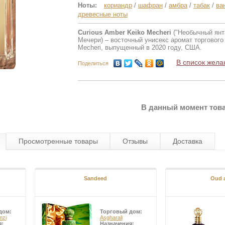
Ноты:
кориандр
/
шафран
/
амбра
/
табак
/
ва
древесные ноты
Curious Amber Keiko Mecheri
("Необычный янт
Мечери) – восточный унисекс аромат торгового
Mecheri, выпущенный в 2020 году, США.
В список жела
Поделиться
В данный момент това
Просмотренные товары
Отзывы
Доставка
Sandeed
Oud a
дом:
Торговый дом:
nzi
Asgharali
я:
Назначения: