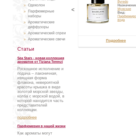
Byredo
Одеколон
Назначени
<
Мужские
Парфюмерные
Вид:
наборы
Парфюмиро
вода
Ароматические
диффузоры
Ароматический спреи
Ароматические свечи
Подробнее
Статьи
Sea Stars - новая коллекция
ароматов от Tiziana Terenzi
Роскошное исполнение и
подача – лаконичная,
изящная форма
флакона, невероятной
красоты крышка в виде
золотой морской звезды,
колба с морской водой, в
которой находится часть
представителей
коллекции.
подробнее
Парфюмерия в нашей жизни
Как ароматы могут