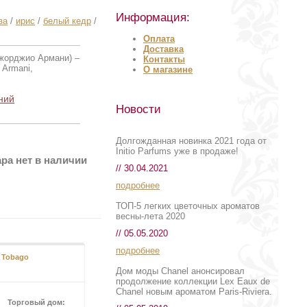
Информация:
за
/
ирис
/
белый кедр
/
Оплата
Доставка
жорджио Армани) –
Контакты
 Armani,
О магазине
ний
Новости
Долгожданная новинка 2021 года от
Initio Parfums уже в продаже!
ра нет в наличии
// 30.04.2021
подробнее
ТОП-5 легких цветочных ароматов
весны-лета 2020
// 05.05.2020
подробнее
 Tobago
Дом моды Chanel анонсировал
продолжение коллекции Lex Eaux de
Chanel новым ароматом Paris-Riviera.
Торговый дом: