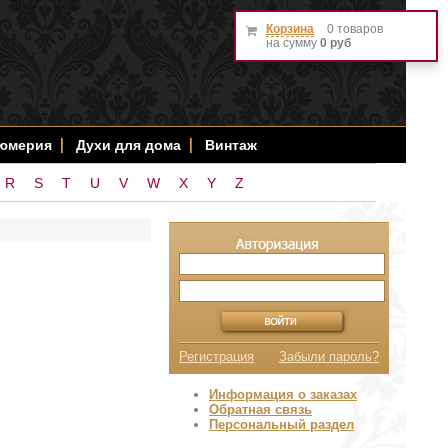
Корзина
0 товаров
на сумму
0 руб
фюмерия
Духи для дома
Винтаж
R
S
T
U
V
W
X
Y
Z
Регистрация
Забыли пароль?
Информация о заказах
Обратная связь
Персональный раздел