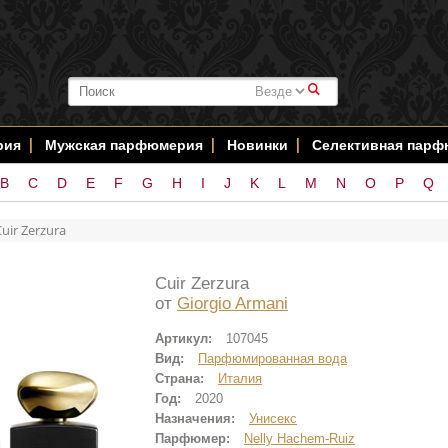
#
рия
Мужская парфюмерия
Новинки
Селективная пар
B
C
D
E
F
G
H
I
J
K
L
M
N
O
P
Q
uir Zerzura
Cuir Zerzura
от
Giorgio Armani
Артикул:
107045
Вид:
Парфюмированная вода
Страна:
Италия
Год:
2020
Назначения:
Унисекс
Парфюмер:
Nelly Hachem-Ruiz