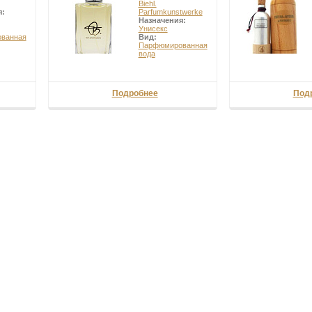
Biehl.
я:
Parfumkunstwerke
Назначения:
Унисекс
ванная
Вид:
Парфюмированная
вода
Подробнее
Под