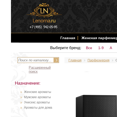
Главная
Женская парфюме
Выберите бренд:
Все
1-9
A
Главная
Парфюмерия
C
Расширенный
поиск
Назначение:
Женские ароматы
Мужские ароматы
Унисекс ароматы
Ароматы для дома