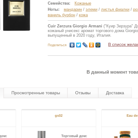
Семейства:
Кожаные
Ноты:
мандарин
/
элеми
/
листья фиалки
/
ро
ваниль бурбон
/
кожа
Cuir Zerzura Giorgio Armani
("Куир Зерзура" Д
кожаный унисекс аромат торгового дома Giorgio
выпущенный в 2020 году, Италия.
В список жела
Поделиться
В данный момент това
Просмотренные товары
Отзывы
Доставка
gs02
Eau de
дом:
Торговый дом: