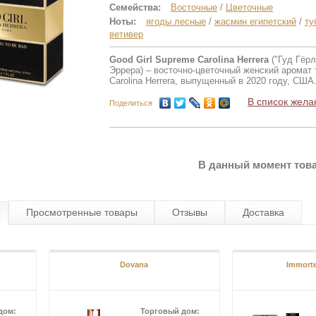
Семейства:
Восточные
/
Цветочные
Ноты:
ягоды лесные
/
жасмин египетский
/
ту
ветивер
Good Girl Supreme Carolina Herrera
("Гуд Гёр
Эррера) – восточно-цветочный женский аромат 
Carolina Herrera, выпущенный в 2020 году, США
В список жела
Поделиться
В данный момент това
Просмотренные товары
Отзывы
Доставка
Dovana
Immortel
дом:
Торговый дом: