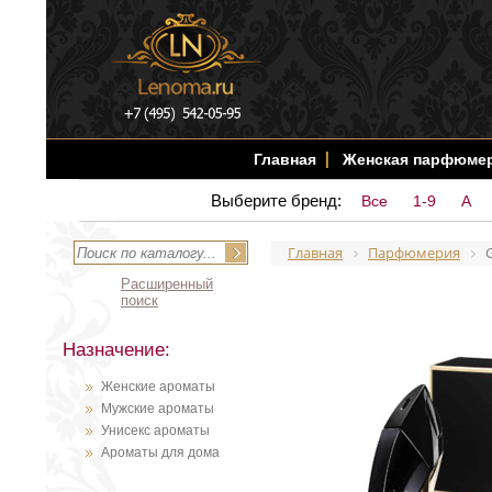
Главная
Женская парфюме
Выберите бренд:
Все
1-9
A
Главная
Парфюмерия
Расширенный
поиск
Назначение:
Женские ароматы
Мужские ароматы
Унисекс ароматы
Ароматы для дома