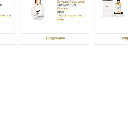
Sylvaine Delacourte
я:
Назначения:
Унисекс
Вид:
ванная
Парфюмированная
вода
Подробнее
Под