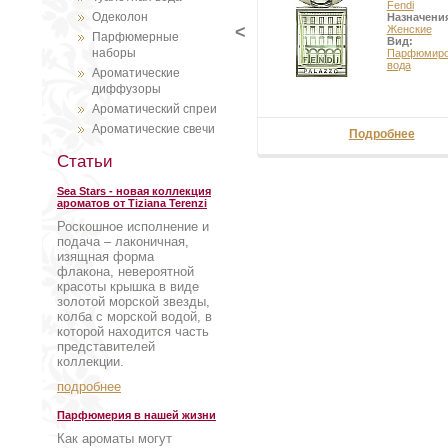
Fendi
Одеколон
Назначени
<
Женские
Парфюмерные
Вид:
наборы
Парфюмиро
вода
Ароматические
диффузоры
Ароматический спреи
Ароматические свечи
Подробнее
Статьи
Sea Stars - новая коллекция
ароматов от Tiziana Terenzi
Роскошное исполнение и
подача – лаконичная,
изящная форма
флакона, невероятной
красоты крышка в виде
золотой морской звезды,
колба с морской водой, в
которой находится часть
представителей
коллекции.
подробнее
Парфюмерия в нашей жизни
Как ароматы могут