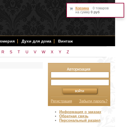
Корзина
0 товаров
на сумму
0 руб
фюмерия
Духи для дома
Винтаж
R
S
T
U
V
W
X
Y
Z
Регистрация
Забыли пароль?
Информация о заказах
Обратная связь
Персональный раздел