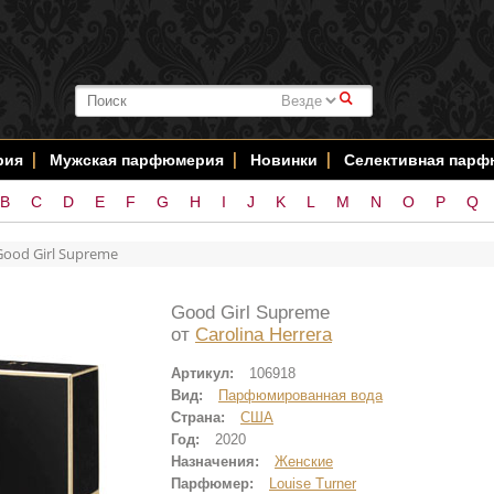
#
рия
Мужская парфюмерия
Новинки
Селективная пар
B
C
D
E
F
G
H
I
J
K
L
M
N
O
P
Q
Good Girl Supreme
Good Girl Supreme
от
Carolina Herrera
Артикул:
106918
Вид:
Парфюмированная вода
Страна:
США
Год:
2020
Назначения:
Женские
Парфюмер:
Louise Turner