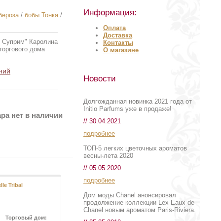
Информация:
бероза
/
бобы Тонка
/
Оплата
Доставка
л Суприм" Каролина
Контакты
торгового дома
О магазине
.
ний
Новости
Долгожданная новинка 2021 года от
Initio Parfums уже в продаже!
ра нет в наличии
// 30.04.2021
подробнее
ТОП-5 легких цветочных ароматов
весны-лета 2020
// 05.05.2020
подробнее
le Tribal
Дом моды Chanel анонсировал
продолжение коллекции Lex Eaux de
Chanel новым ароматом Paris-Riviera.
Торговый дом: