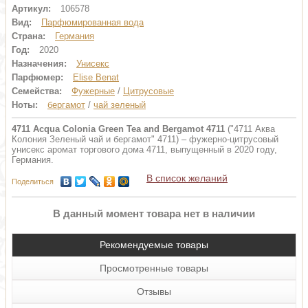
Артикул:
106578
Вид:
Парфюмированная вода
Страна:
Германия
Год:
2020
Назначения:
Унисекс
Парфюмер:
Elise Benat
Семейства:
Фужерные
/
Цитрусовые
Ноты:
бергамот
/
чай зеленый
4711 Acqua Colonia Green Tea and Bergamot 4711
("4711 Аква
Колония Зеленый чай и бергамот" 4711) – фужерно-цитрусовый
унисекс аромат торгового дома 4711, выпущенный в 2020 году,
Германия.
В список желаний
Поделиться
В данный момент товара нет в наличии
Рекомендуемые товары
Просмотренные товары
Отзывы