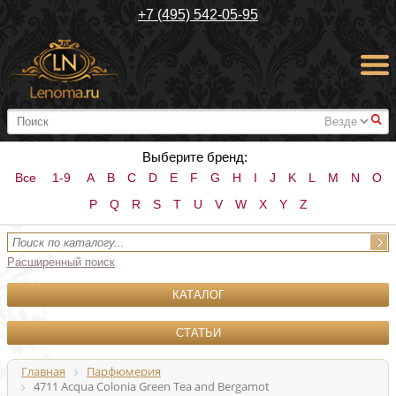
+7 (495) 542-05-95
#
Выберите бренд:
Все
1-9
A
B
C
D
E
F
G
H
I
J
K
L
M
N
O
P
Q
R
S
T
U
V
W
X
Y
Z
Расширенный поиск
КАТАЛОГ
СТАТЬИ
Главная
Парфюмерия
4711 Acqua Colonia Green Tea and Bergamot