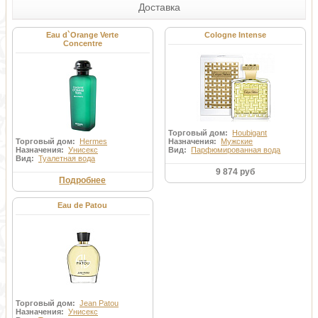
Доставка
Eau d`Orange Verte
Cologne Intense
Concentre
Торговый дом:
Houbigant
Торговый дом:
Hermes
Назначения:
Мужские
Назначения:
Унисекс
Вид:
Парфюмированная вода
Вид:
Туалетная вода
9 874 руб
Подробнее
Eau de Patou
Торговый дом:
Jean Patou
Назначения:
Унисекс