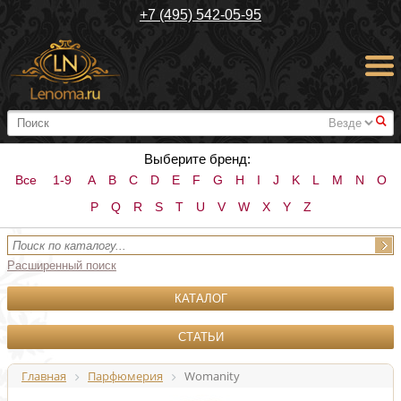
+7 (495) 542-05-95
#
Выберите бренд:
Все
1-9
A
B
C
D
E
F
G
H
I
J
K
L
M
N
O
P
Q
R
S
T
U
V
W
X
Y
Z
Расширенный поиск
КАТАЛОГ
СТАТЬИ
Главная
Парфюмерия
Womanity