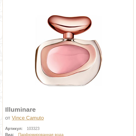
Illuminare
от
Vince Camuto
Артикул:
103323
Вид:
Парфюмированная вода