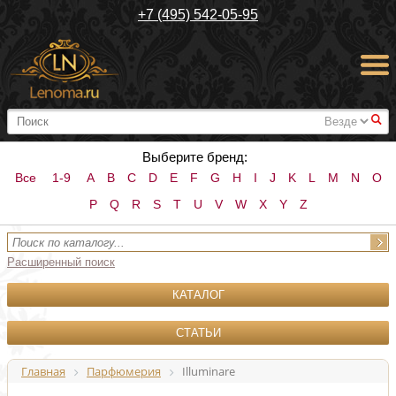
+7 (495) 542-05-95
#
Выберите бренд:
Все
1-9
A
B
C
D
E
F
G
H
I
J
K
L
M
N
O
P
Q
R
S
T
U
V
W
X
Y
Z
Расширенный поиск
КАТАЛОГ
СТАТЬИ
Главная
Парфюмерия
Illuminare