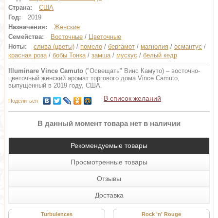
Страна:
США
Год:
2019
Назначения:
Женские
Семейства:
Восточные
/
Цветочные
Ноты:
слива (цветы)
/
помело
/
бергамот
/
магнолия
/
османтус
/
красная роза
/
бобы Тонка
/
замша
/
мускус
/
белый кедр
Illuminare Vince Camuto
("Освещать" Винс Камуто) – восточно-
цветочный женский аромат торгового дома Vince Camuto,
выпущенный в 2019 году, США.
В список желаний
Поделиться
В данный момент товара нет в наличии
Рекомендуемые товары
Просмотренные товары
Отзывы
Доставка
Turbulences
Rock 'n' Rouge