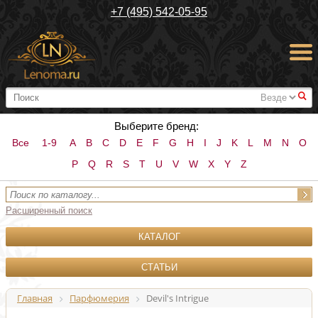
+7 (495) 542-05-95
#
Выберите бренд:
Все
1-9
A
B
C
D
E
F
G
H
I
J
K
L
M
N
O
P
Q
R
S
T
U
V
W
X
Y
Z
Расширенный поиск
КАТАЛОГ
СТАТЬИ
Главная
Парфюмерия
Devil's Intrigue