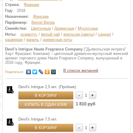
Страна:
Франция
Год:
2018
Назначения:
Женские
Парфюмер:
Benoit Bergia
Семейства:
Цветочные
/
Древесные
/
Мускусные
Ноты:
османтус
/
белый чай
/
апельсин (цветы)
/
сандал
/
кашмеран
/
ваниль
/
древесные ноты
Devil's Intrigue Haute Fragrance Company
("Дьявольская интрига"
Хаут Фрагранс Компани) – цветочный древесно-мускусный женский
аромат торгового дома Haute Fragrance Company, выпущенный в
2018 году, Франция.
В список желаний
Поделиться
Devil's Intrigue 2,5 мл. (Пробник)
-
+
В КОРЗИНУ
1
1 810 руб
КУПИТЬ В ОДИН КЛИК
Devil's Intrigue 7,5 мл.
-
+
В КОРЗИНУ
1