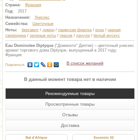
Страна:
Франция
Год:
2017
Назначения:
Унисекс
Семейства:
Цветочные
Ноты:
бергамот
/
лимон
/
пармская фиалка
/
роза
/
черная
смородина
/
зеленые ноты
/
персик
/
пачули
/
белый мускус
Eau Dominotee Diptyque
("Доминоти" Диптик) – цветочный унисекс
аромат торгового дома Diptyque, выпущенный в 2017 году,
Франция.
В список желаний
Поделиться
В данный момент товара нет в наличии
Рекомендуемые товары
Просмотренные товары
Отзывы
Доставка
Bal d'Afrique
Escentric 02