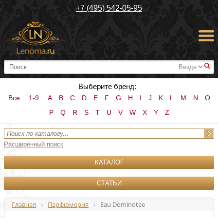
+7 (495) 542-05-95
#
Выберите бренд:
Все
1-9
A
B
C
D
E
F
G
H
I
J
K
L
M
N
O
P
Q
R
S
T
U
V
W
X
Y
Z
Расширенный поиск
КАТАЛОГ
СТАТЬИ
Главная
Парфюмерия
Eau Dominotee