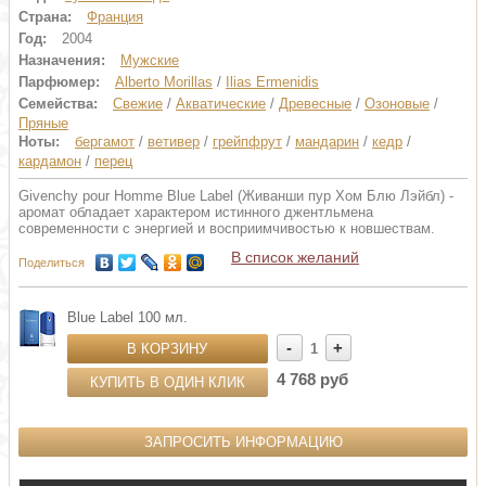
Страна:
Франция
Год:
2004
Назначения:
Мужские
Парфюмер:
Alberto Morillas
/
Ilias Ermenidis
Семейства:
Свежие
/
Акватические
/
Древесные
/
Озоновые
/
Пряные
Ноты:
бергамот
/
ветивер
/
грейпфрут
/
мандарин
/
кедр
/
кардамон
/
перец
Givenchy pour Homme Blue Label (Живанши пур Хом Блю Лэйбл) -
аромат обладает характером истинного джентльмена
современности с энергией и восприимчивостью к новшествам.
В список желаний
Поделиться
Blue Label 100 мл.
-
+
В КОРЗИНУ
1
4 768 руб
КУПИТЬ В ОДИН КЛИК
ЗАПРОСИТЬ ИНФОРМАЦИЮ