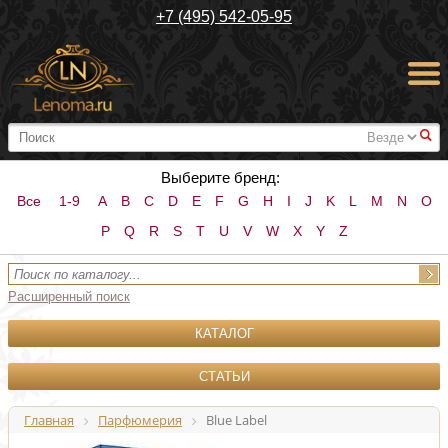
+7 (495) 542-05-95
#
Выберите бренд:
Все
1-9
A
B
C
D
E
F
G
H
I
J
K
L
M
N
O
P
Q
R
S
T
U
V
W
X
Y
Z
Расширенный поиск
КАТАЛОГ
СТАТЬИ
Главная
Парфюмерия
Blue Label