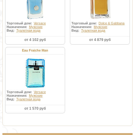
Торговый дом:
Versace
Торговый дом:
Dolce & Gabbana
Назначения:
Мужские
Назначения:
Мужские
Вид:
Туалетная вода
Вид:
Туалетная вода
от 4 102 руб
от 4 879 руб
Eau Fraiche Man
Торговый дом:
Versace
Назначения:
Мужские
Вид:
Туалетная вода
от 1 570 руб