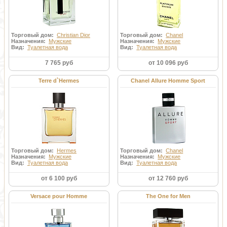
Торговый дом:
Christian Dior
Торговый дом:
Chanel
Назначения:
Мужские
Назначения:
Мужские
Вид:
Туалетная вода
Вид:
Туалетная вода
7 765 руб
от 10 096 руб
Terre d`Hermes
Chanel Allure Homme Sport
Торговый дом:
Hermes
Торговый дом:
Chanel
Назначения:
Мужские
Назначения:
Мужские
Вид:
Туалетная вода
Вид:
Туалетная вода
от 6 100 руб
от 12 760 руб
Versace pour Homme
The One for Men