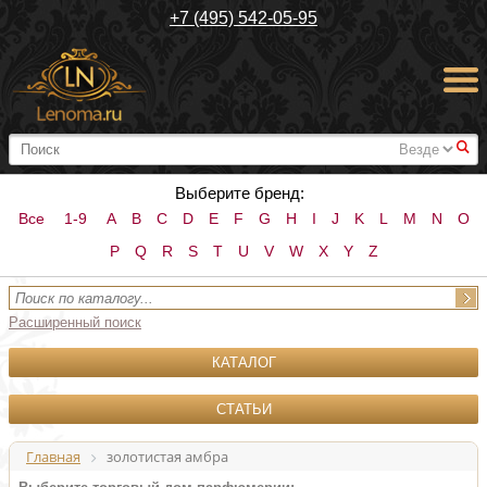
+7 (495) 542-05-95
#
Выберите бренд:
Все
1-9
A
B
C
D
E
F
G
H
I
J
K
L
M
N
O
P
Q
R
S
T
U
V
W
X
Y
Z
Расширенный поиск
КАТАЛОГ
СТАТЬИ
Главная
золотистая амбра