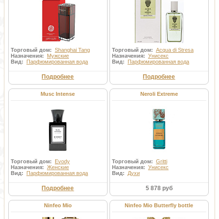
Торговый дом:
Shanghai Tang
Торговый дом:
Acqua di Stresa
Назначения:
Мужские
Назначения:
Унисекс
Вид:
Парфюмированная вода
Вид:
Парфюмированная вода
Подробнее
Подробнее
Musc Intense
Neroli Extreme
Торговый дом:
Evody
Торговый дом:
Gritti
Назначения:
Женские
Назначения:
Унисекс
Вид:
Парфюмированная вода
Вид:
Духи
Подробнее
5 878 руб
Ninfeo Mio
Ninfeo Mio Butterfly bottle