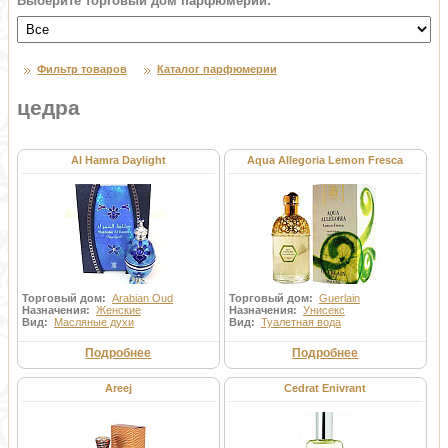
Выберите торговый дом парфюмерии:
Фильтр товаров
Каталог парфюмерии
цедра
Al Hamra Daylight
Aqua Allegoria Lemon Fresca
Торговый дом:
Arabian Oud
Торговый дом:
Guerlain
Назначения:
Женские
Назначения:
Унисекс
Вид:
Масляные духи
Вид:
Туалетная вода
Подробнее
Подробнее
Areej
Cedrat Enivrant