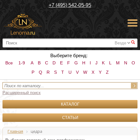
+7 (495) 542-05-95
#
Выберите бренд:
Все
1-9
A
B
C
D
E
F
G
H
I
J
K
L
M
N
O
P
Q
R
S
T
U
V
W
X
Y
Z
Расширенный поиск
КАТАЛОГ
СТАТЬИ
Главная
цедра