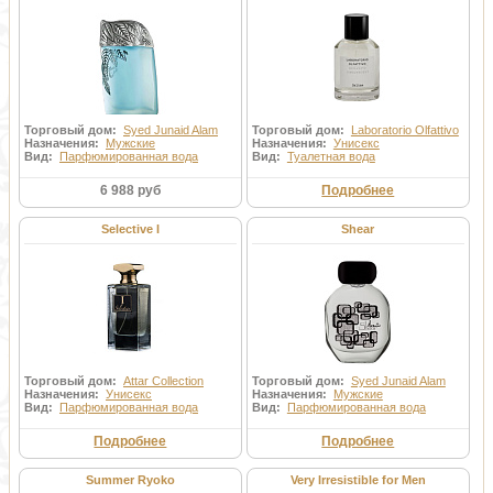
Торговый дом:
Syed Junaid Alam
Торговый дом:
Laboratorio Olfattivo
Назначения:
Мужские
Назначения:
Унисекс
Вид:
Парфюмированная вода
Вид:
Туалетная вода
6 988 руб
Подробнее
Selective I
Shear
Торговый дом:
Attar Collection
Торговый дом:
Syed Junaid Alam
Назначения:
Унисекс
Назначения:
Мужские
Вид:
Парфюмированная вода
Вид:
Парфюмированная вода
Подробнее
Подробнее
Summer Ryoko
Very Irresistible for Men