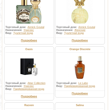
Торговый дом:
Annick Goutal
Торговый дом:
Annick Goutal
Назначения:
Унисекс
Назначения:
Женские
Вид:
Туалетная вода
Вид:
Туалетная вода
Подробнее
Подробнее
Oasis
Orange Discrete
Торговый дом:
Attar Collection
Торговый дом:
Le Labo
Назначения:
Унисекс
Вид:
Парфюмированная вода
Вид:
Парфюмированная вода
Подробнее
Подробнее
Razeen
Salina