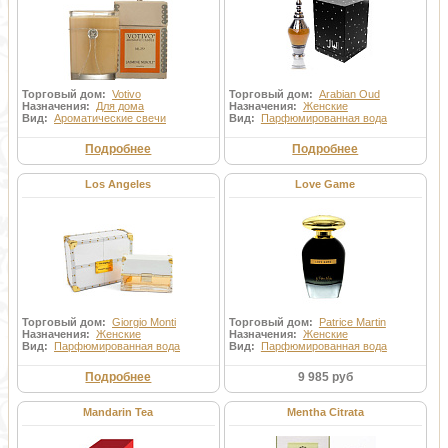
Торговый дом:
Votivo
Торговый дом:
Arabian Oud
Назначения:
Для дома
Назначения:
Женские
Вид:
Ароматические свечи
Вид:
Парфюмированная вода
Подробнее
Подробнее
Los Angeles
Love Game
Торговый дом:
Giorgio Monti
Торговый дом:
Patrice Martin
Назначения:
Женские
Назначения:
Женские
Вид:
Парфюмированная вода
Вид:
Парфюмированная вода
Подробнее
9 985 руб
Mandarin Tea
Mentha Citrata