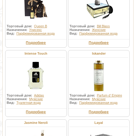
Торговый дом:
Queen B
Торговый дом:
Bill Blass
Назначения:
Унисекс
Назначения:
Женские
Вид:
Парфюмированная вода
Вид:
Парфюмированная вода
Подробнее
Подробнее
Intense Touch
Iskander
Торговый дом:
Adidas
Торговый дом:
Parfum d’ Empire
Назначения:
Мужские
Назначения:
Мужские
Вид:
Туалетная вода
Вид:
Парфюмированная вода
Подробнее
Подробнее
Jasmine Neroli
Layal