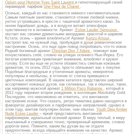
Opium pour Homme Yves Saint Laurent
и гипнотизирующий своей
пирамидой, парфюм
Une Fleur de Chanel
.
Осенью, каждый из нас становится немного сентиментальным.
Самым пиятным занятием, становится чтение любмой книжки,
уютно устроившись в кресле с чашечкой ароматного какао. За
окном барабанит дождь, а в воздухе витает атмосфера
чувственности и интимности. Аромат
Estee Lauder Sensuous
,
окутает вас своими древесными аккордами, красотой и шармом.
Кстати, осень – время влюбляться! Аромат
Kenzo Amour
,
настроит вас на нужный лад, пробуждая в душе романтическое
настроение. Осень, это еще один повод попробовать что-то новое.
Редкий богемный аромат
Christian Dior J`Adore
, поможет вам
почувствовать себя, словно на улицах осеннего Нью-Йорка. Его
богатая композиция привлекает внимание, влюбляет и кружит
голову. Если вы еще не успели обзавестись смелым кожаным
ароматом, то осень 2012 года, просто обязывает вас к покупке.
Подобные благородные и утонченные ароматы, невероятно
популярны и необычны, в отличие от слегка приевшихся
цветочных композиций. В нашем каталоге представлен широкий
ассортимент кожаных духов, как селеквных, так и обычных, таких,
как например мужской аромат
1 Million Paco Rabanne
, который в
2012 году пережил второе рождение, в коллекции Absolutely Gold.
Последнее, что невозможно не отметить, это винтажное
настроение осени. Что сказать, ретро тематика давно находится в
фаворитах дизайнерских и парфюмерных направлений, однако в
этом году, винтаж популярен более, чем обычно.
Youth Dew Amber
Nude Estee Lauder
– яркий представитель винтажной
парфюмерии, идеальный осенний аромат. В меру теплый, в меру
изысканный и совершенно точно, проверенный временем, словно
дорогое вино. Помните, каким бы духам вы не отдали
предпочтение, всегда обращайте внимание на качество. Аромат,