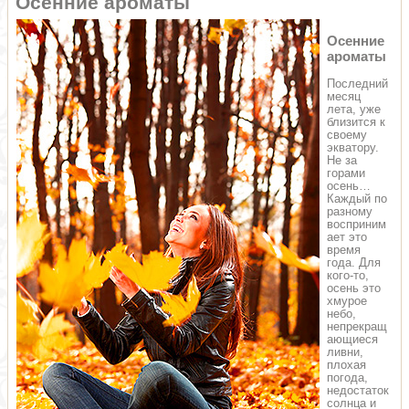
Осенние ароматы
Осенние
ароматы
Последний
месяц
лета, уже
близится к
своему
экватору.
Не за
горами
осень…
Каждый по
разному
восприним
ает это
время
года. Для
кого-то,
осень это
хмурое
небо,
непрекращ
ающиеся
ливни,
плохая
погода,
недостаток
солнца и