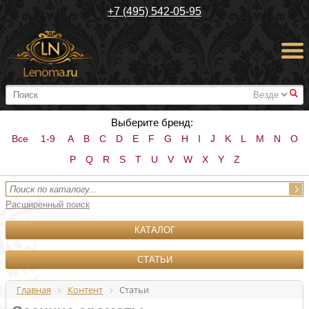
+7 (495) 542-05-95
#
Выберите бренд:
Все
1-9
A
B
C
D
E
F
G
H
I
J
K
L
M
N
O
P
Q
R
S
T
U
V
W
X
Y
Z
Расширенный поиск
КАТАЛОГ
СТАТЬИ
Главная
Контент
Статьи