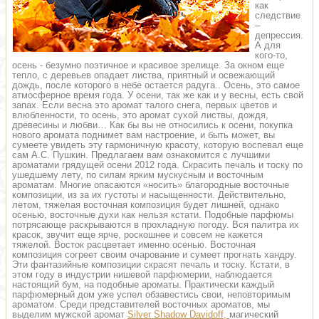
как
следствие
–
депрессия.
А для
кого-то,
осень - безумно поэтичное и красивое зрелище. За окном еще
тепло, с деревьев опадает листва, приятный и освежающий
дождь, после которого в небе остается радуга.. Осень, это самое
атмосферное время года. У осени, так же как и у весны, есть свой
запах. Если весна это аромат талого снега, первых цветов и
влюбленности, то осень, это аромат сухой листвы, дождя,
древесины и любви… Как бы вы не относились к осени, покупка
нового аромата поднимет вам настроение, и быть может, вы
сумеете увидеть эту гармоничную красоту, которую воспевал еще
сам А.С. Пушкин. Предлагаем вам ознакомится с лучшими
ароматами грядущей осени 2012 года. Скрасить печаль и тоску по
ушедшему лету, по силам ярким мускусным и восточным
ароматам. Многие опасаются «носить» благородные восточные
композиции, из за их густоты и насыщенности. Действительно,
летом, тяжелая восточная композиция будет лишней, однако
осенью, восточные духи как нельзя кстати. Подобные парфюмы
потрясающе раскрываются в прохладную погоду. Вся палитра их
красок, звучит еще ярче, роскошнее и совсем не кажется
тяжелой. Восток расцветает именно осенью. Восточная
композиция согреет своим очарование и сумеет прогнать хандру.
Эти фантазийные композиции скрасят печаль и тоску. Кстати, в
этом году в индустрии нишевой парфюмерии, наблюдается
настоящий бум, на подобные ароматы. Практически каждый
парфюмерный дом уже успел обзавестись свои, неповторимым
ароматом. Среди представителей восточных ароматов, мы
выделим мужской аромат
Silver Shadow Davidoff,
магический