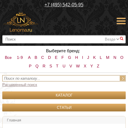
+7 (495) 542-05-95
#
Выберите бренд:
Все
1-9
A
B
C
D
E
F
G
H
I
J
K
L
M
N
O
P
Q
R
S
T
U
V
W
X
Y
Z
Расширенный поиск
КАТАЛОГ
СТАТЬИ
Главная