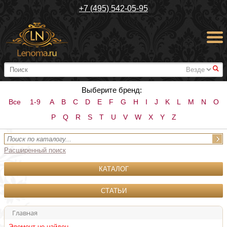
+7 (495) 542-05-95
#
Выберите бренд:
Все
1-9
A
B
C
D
E
F
G
H
I
J
K
L
M
N
O
P
Q
R
S
T
U
V
W
X
Y
Z
Расширенный поиск
КАТАЛОГ
СТАТЬИ
Главная
Элемент не найден