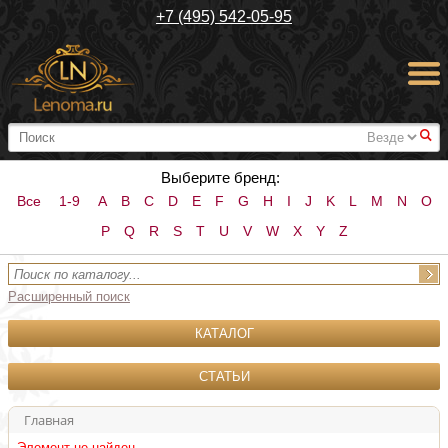
+7 (495) 542-05-95
#
Выберите бренд:
Все
1-9
A
B
C
D
E
F
G
H
I
J
K
L
M
N
O
P
Q
R
S
T
U
V
W
X
Y
Z
Расширенный поиск
КАТАЛОГ
СТАТЬИ
Главная
Элемент не найден