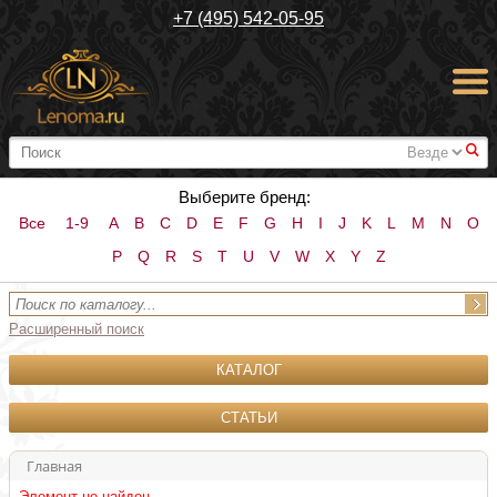
+7 (495) 542-05-95
#
Выберите бренд:
Все
1-9
A
B
C
D
E
F
G
H
I
J
K
L
M
N
O
P
Q
R
S
T
U
V
W
X
Y
Z
Расширенный поиск
КАТАЛОГ
СТАТЬИ
Главная
Элемент не найден