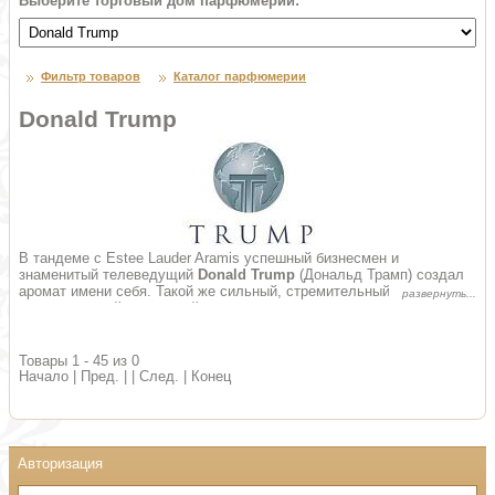
Выберите торговый дом парфюмерии:
Фильтр товаров
Каталог парфюмерии
Donald Trump
В тандеме с Estee Lauder Aramis успешный бизнесмен и
знаменитый телеведущий
Donald Trump
(Дональд Трамп) создал
аромат имени себя. Такой же сильный, стремительный,
харизматичный, как и свой творец, запах для человека, упорно,
настойчиво идущего к своей цели. Начальные ноты аромата мяты,
огурца и цитрусовых - как его всегда трезвый ум. «Сердце» букета
из розмарина и можжевельника – как неординарный взгляд на все,
Товары 1 - 45 из 0
что его окружает, а богатый древесный шлейф, украшенный
Начало | Пред. | | След. | Конец
пачули, мускатным орехом и ветивером – как твердость духа и
непреклонный характер и дань роскоши владельца.