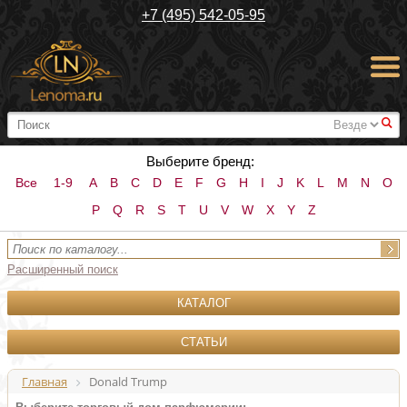
+7 (495) 542-05-95
#
Выберите бренд:
Все
1-9
A
B
C
D
E
F
G
H
I
J
K
L
M
N
O
P
Q
R
S
T
U
V
W
X
Y
Z
Расширенный поиск
КАТАЛОГ
СТАТЬИ
Главная
Donald Trump