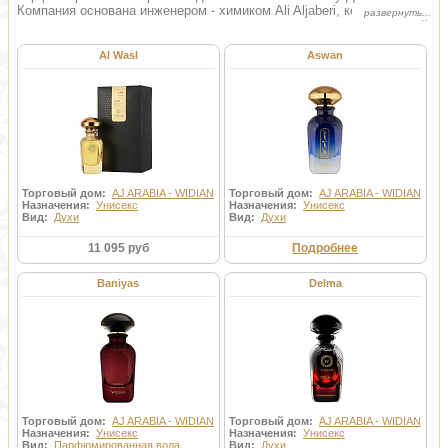
Компания основана инженером - химиком Ali Aljaberi, который
изучал менеджмент, маркетинг, коммуникацию, средства массовой
информации в Париже, в Сорбонне.
Al Wasl
Aswan
Торговый дом:
AJ ARABIA - WIDIAN
Торговый дом:
AJ ARABIA - WIDIAN
Назначения:
Унисекс
Назначения:
Унисекс
Вид:
Духи
Вид:
Духи
11 095 руб
Подробнее
Baniyas
Delma
Торговый дом:
AJ ARABIA - WIDIAN
Торговый дом:
AJ ARABIA - WIDIAN
Назначения:
Унисекс
Назначения:
Унисекс
Вид:
Парфюмированная вода
Вид:
Духи