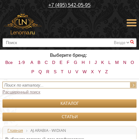
+7 (495) 542-05-95
#
Выберите бренд:
Все
1-9
A
B
C
D
E
F
G
H
I
J
K
L
M
N
O
P
Q
R
S
T
U
V
W
X
Y
Z
Расширенный поиск
КАТАЛОГ
СТАТЬИ
Главная
AJ ARABIA - WIDIAN