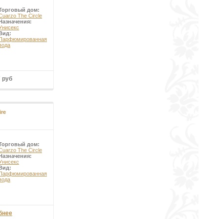
Торговый дом:
Cuarzo The Circle
Назначения:
Унисекс
Вид:
Парфюмированная
вода
7 руб
ire
Торговый дом:
Cuarzo The Circle
Назначения:
Унисекс
Вид:
Парфюмированная
вода
бнее