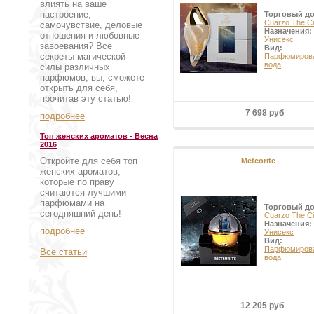
влиять на ваше
настроение,
Торговый д
Cuarzo The Ci
самочувствие, деловые
Назначения:
отношения и любовные
Унисекс
завоевания? Все
Вид:
секреты магической
Парфюмиров
вода
силы различных
парфюмов, вы, сможете
открыть для себя,
прочитав эту статью!
7 698 руб
подробнее
Топ женских ароматов - Весна
2016
Откройте для себя топ
Meteorite
женских ароматов,
которые по праву
считаются лучшими
парфюмами на
Торговый д
сегодняшний день!
Cuarzo The Ci
Назначения:
подробнее
Унисекс
Вид:
Парфюмиров
Все статьи
вода
12 205 руб