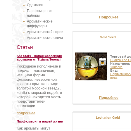
Одеколон
Парфюмерные
наборы
Подробнее
Ароматические
диффузоры
Ароматический спреи
Gold Seed
Ароматические свечи
Статьи
Sea Stars - новая коллекция
Торговый д
ароматов от Tiziana Terenzi
Cuarzo The Ci
Назначения:
Роскошное исполнение и
Унисекс
подача – лаконичная,
Вид:
Парфюмиров
изящная форма
вода
флакона, невероятной
красоты крышка в виде
золотой морской звезды,
колба с морской водой, в
которой находится часть
Подробнее
представителей
коллекции.
подробнее
Levitation Gold
Парфюмерия в нашей жизни
Как ароматы могут