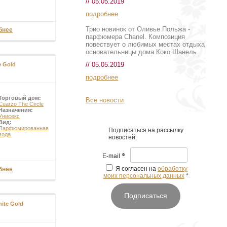
// 05.05.2019
подробнее
Трио новинок от Оливье Польжа -
бнее
парфюмера Chanel. Композиция
повествует о любимых местах отдыха
основательницы дома Коко Шанель.
// 05.05.2019
e Gold
подробнее
Торговый дом:
Все новости
Cuarzo The Circle
Назначения:
Унисекс
Вид:
Парфюмированная
Подписаться на рассылку
вода
новостей:
*
E-mail
Я согласен на
обработку
бнее
моих персональных данных
*
Подписаться
hite Gold