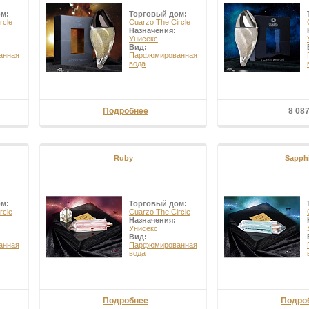
ом:
Торговый дом:
rcle
Cuarzo The Circle
Назначения:
Унисекс
Вид:
анная
Парфюмированная
вода
Подробнее
8 08
Ruby
Sapph
ом:
Торговый дом:
rcle
Cuarzo The Circle
Назначения:
Унисекс
Вид:
анная
Парфюмированная
вода
Подробнее
Подро