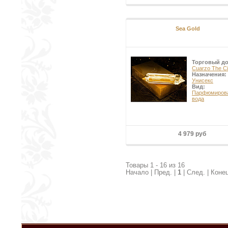
Sea Gold
Торговый д
Cuarzo The Ci
Назначения:
Унисекс
Вид:
Парфюмиров
вода
4 979 руб
Товары 1 - 16 из 16
Начало | Пред. |
1
| След. | Коне