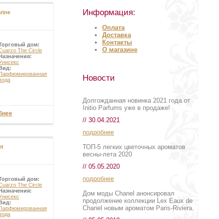
Информация:
rine
нию ароматов,
Оплата
Доставка
Контакты
Торговый дом:
О магазине
Cuarzo The Circle
Назначения:
Унисекс
Вид:
Парфюмированная
Новости
вода
Долгожданная новинка 2021 года от
Initio Parfums уже в продаже!
бнее
// 30.04.2021
подробнее
ТОП-5 легких цветочных ароматов
et
весны-лета 2020
// 05.05.2020
подробнее
Торговый дом:
Cuarzo The Circle
Назначения:
Дом моды Chanel анонсировал
Унисекс
продолжение коллекции Lex Eaux de
Вид:
Chanel новым ароматом Paris-Riviera.
Парфюмированная
вода