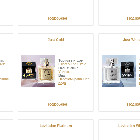
Подробнее
Подро
Just Gold
Just Whit
ом:
Торговый дом:
rcle
Cuarzo The Circle
Назначения:
Унисекс
Вид:
анная
Парфюмированная
вода
Подробнее
Подро
Levitation Platinum
Levitation W