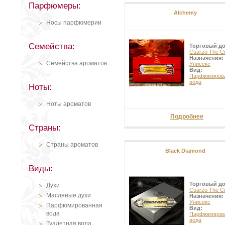
Парфюмеры:
огромную силу, духовность и ми
Alchemy
В 2014 году испанский бренд
Cua
посвященную драгоценным камн
Носы парфюмерии
Семейства:
Торговый д
Cuarzo The Ci
Назначения:
Семейства ароматов
Унисекс
Вид:
Парфюмиров
вода
Ноты:
Ноты ароматов
Подробнее
Страны:
Страны ароматов
Black Diamond
Виды:
Торговый д
Духи
Cuarzo The Ci
Масляные духи
Назначения:
Унисекс
Парфюмированная
Вид:
вода
Парфюмиров
вода
Туалетная вода