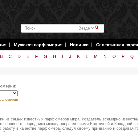
#
рия
Мужская парфюмерия
Новинки
Селективная пар
B
C
D
E
F
G
H
I
J
K
L
M
N
O
P
Q
юмерии:
арфюмерии
дин из самых известных парфюмеров мира, создатель всемирно известн
тве основного посредника между направлениями Восточной и Западной 
ю работу в качестве парфюмера, следуя своему призванию и создавая то
" - ароматы , которые по своей ценности и красоте стоят между ювел
аты только для тех, кто осмеливается носить уникальные творения, со