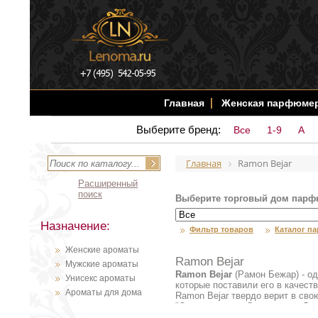
Главная
Женская парфюме
Выберите бренд:
Все
1-9
A
Главная
Ramon Bejar
Расширенный
поиск
Выберите торговый дом парф
Назначение:
Фильтр товаров
Каталог п
Женские ароматы
Ramon Bejar
Мужские ароматы
Ramon Bejar
(Рамон Бежар) - о
Унисекс ароматы
которые поставили его в качес
Ароматы для дома
Ramon Bejar твердо верит в сво
"Обонятельным Опытом для Души
произведениями искусства, аром