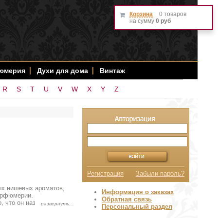
Корзина
0 товаров
на сумму
0 руб
фюмерия
Духи для дома
Винтаж
R
S
T
U
V
W
X
Y
Z
Регистрация
Забыли пароль?
ых нишевых ароматов,
Информация о заказах
парфюмерии.
Обратная связь
, что он называет
Персональный раздел
ирными изделиями и
держащие в себе