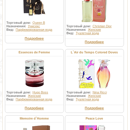
Торговый дом:
Queen B
Назначения:
Унисекс
Торговый дом:
Christian Dior
Вид:
Парфюмированная вода
Назначения:
Женские
Вид:
Туалетная вода
Подробнее
Подробнее
Essences de Femme
L`Air du Temps Colored Doves
Торговый дом:
Hugo Boss
Торговый дом:
Nina Ricci
Назначения:
Женские
Назначения:
Женские
Вид:
Парфюмированная вода
Вид:
Туалетная вода
Подробнее
Подробнее
Memoire d`Homme
Peace Love