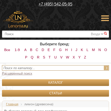
+7 (495) 542-05-95
#
Выберите бренд:
Все
1-9
A
B
C
D
E
F
G
H
I
J
K
L
M
N
O
P
Q
R
S
T
U
V
W
X
Y
Z
Расширенный поиск
КАТАЛОГ
СТАТЬИ
Главная
лимон (древесина)