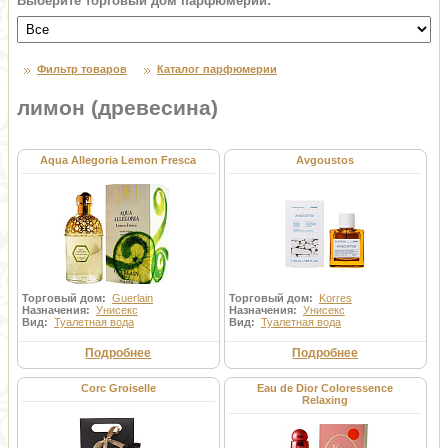
Выберите торговый дом парфюмерии:
Фильтр товаров
Каталог парфюмерии
лимон (древесина)
Aqua Allegoria Lemon Fresca
Avgoustos
Торговый дом:
Guerlain
Торговый дом:
Korres
Назначения:
Унисекс
Назначения:
Унисекс
Вид:
Туалетная вода
Вид:
Туалетная вода
Подробнее
Подробнее
Corc Groiselle
Eau de Dior Coloressence
Relaxing