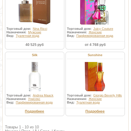
Торговый дом:
Nina Ricci
Торговый дом:
Juicy Couture
Назначения:
Мужские
Назначения:
Женские
Вид:
Туалетная вода
Вид:
Парфюмированная вода
40 525 руб
от 4 768 руб
Silk
Sunshine
Торговый дом:
Andrea Maack
Торговый дом:
Giorgio Beverly Hills
Назначения:
Унисекс
Назначения:
Женские
Вид:
Парфюмированная вода
Вид:
Туалетная вода
Подробнее
Подробнее
Товары 1 - 10 из 10