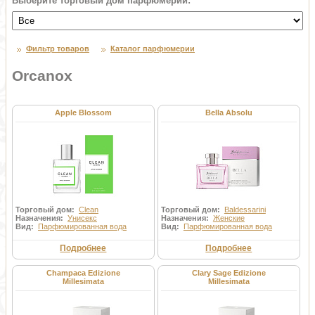
Выберите торговый дом парфюмерии:
Фильтр товаров
Каталог парфюмерии
Orcanox
Apple Blossom
Bella Absolu
Торговый дом:
Clean
Торговый дом:
Baldessarini
Назначения:
Унисекс
Назначения:
Женские
Вид:
Парфюмированная вода
Вид:
Парфюмированная вода
Подробнее
Подробнее
Champaca Edizione
Clary Sage Edizione
Millesimata
Millesimata