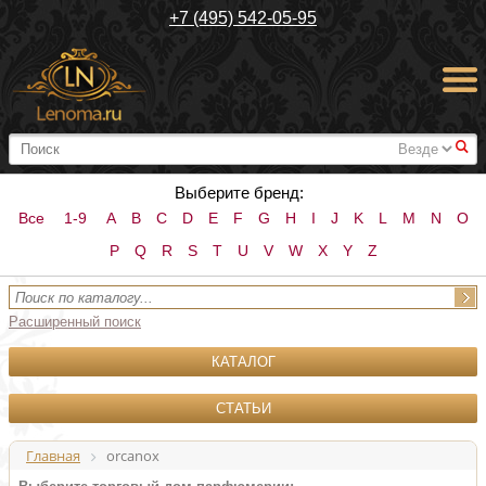
+7 (495) 542-05-95
#
Выберите бренд:
Все
1-9
A
B
C
D
E
F
G
H
I
J
K
L
M
N
O
P
Q
R
S
T
U
V
W
X
Y
Z
Расширенный поиск
КАТАЛОГ
СТАТЬИ
Главная
orcanox