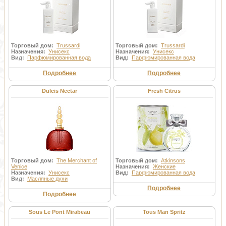
Торговый дом:
Trussardi
Торговый дом:
Trussardi
Назначения:
Унисекс
Назначения:
Унисекс
Вид:
Парфюмированная вода
Вид:
Парфюмированная вода
Подробнее
Подробнее
Dulcis Nectar
Fresh Citrus
Торговый дом:
The Merchant of
Торговый дом:
Atkinsons
Venice
Назначения:
Женские
Назначения:
Унисекс
Вид:
Парфюмированная вода
Вид:
Масляные духи
Подробнее
Подробнее
Sous Le Pont Mirabeau
Tous Man Spritz