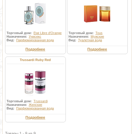
Торговый дом:
Etat Libre d'Orange
Торговый дом:
Tous
Назначения:
Унисекс
Назначения:
Мужские
Вид:
Парфюмированная вода
Вид:
Туалетная вода
Подробнее
Подробнее
Trussardi Ruby Red
Торговый дом:
Trussardi
Назначения:
Женские
Вид:
Парфюмированная вода
Подробнее
Товары 1 - 9 из 9