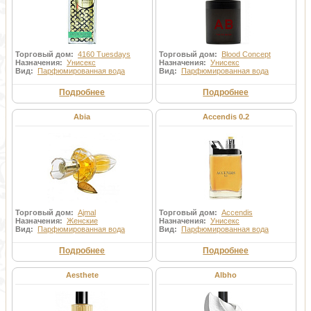
Торговый дом:
4160 Tuesdays
Торговый дом:
Blood Concept
Назначения:
Унисекс
Назначения:
Унисекс
Вид:
Парфюмированная вода
Вид:
Парфюмированная вода
Подробнее
Подробнее
Abia
Accendis 0.2
Торговый дом:
Ajmal
Торговый дом:
Accendis
Назначения:
Женские
Назначения:
Унисекс
Вид:
Парфюмированная вода
Вид:
Парфюмированная вода
Подробнее
Подробнее
Aesthete
Albho