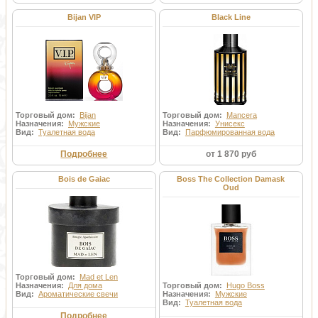
Bijan VIP
Black Line
Торговый дом:
Bijan
Торговый дом:
Mancera
Назначения:
Мужские
Назначения:
Унисекс
Вид:
Туалетная вода
Вид:
Парфюмированная вода
Подробнее
от 1 870 руб
Bois de Gaiac
Boss The Collection Damask
Oud
Торговый дом:
Mad et Len
Назначения:
Для дома
Торговый дом:
Hugo Boss
Вид:
Ароматические свечи
Назначения:
Мужские
Вид:
Туалетная вода
Подробнее