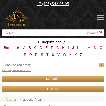
+7 (495) 542-05-95
#
Выберите бренд:
Все
1-9
A
B
C
D
E
F
G
H
I
J
K
L
M
N
O
P
Q
R
S
T
U
V
W
X
Y
Z
Расширенный поиск
КАТАЛОГ
СТАТЬИ
Главная
дерево Гуаяк