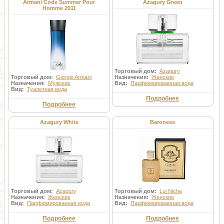
Armani Code Summer Pour
Azagury Green
Homme 2011
Торговый дом:
Azagury
Торговый дом:
Giorgio Armani
Назначения:
Женские
Назначения:
Мужские
Вид:
Парфюмированная вода
Вид:
Туалетная вода
Подробнее
Подробнее
Azagury White
Baroness
Торговый дом:
Azagury
Торговый дом:
Lui Niche
Назначения:
Женские
Назначения:
Женские
Вид:
Парфюмированная вода
Вид:
Парфюмированная вода
Подробнее
Подробнее