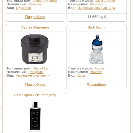
Торговый дом:
Acqua Di Parma
Торговый дом:
David Jourquin
Назначения:
Мужские
Назначения:
Женские
Вид:
Одеколон
Вид:
Парфюмированная вода
Подробнее
11 650 руб
Cypres Guarrigue
Dark Saphir
Торговый дом:
Mad et Len
Торговый дом:
Agonist
Назначения:
Для дома
Назначения:
Унисекс
Вид:
Ароматические свечи
Вид:
Духи
Подробнее
Подробнее
Dark Saphir Perfume Spray