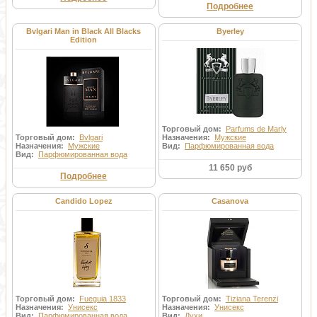
Подробнее
Bvlgari Man in Black All Blacks
Byerley
Edition
Торговый дом:
Parfums de Marly
Торговый дом:
Bvlgari
Назначения:
Мужские
Назначения:
Мужские
Вид:
Парфюмированная вода
Вид:
Парфюмированная вода
11 650 руб
Подробнее
Candido Lopez
Casanova
Торговый дом:
Fueguia 1833
Торговый дом:
Tiziana Terenzi
Назначения:
Унисекс
Назначения:
Унисекс
Вид:
Парфюмированная вода
Вид:
Духи