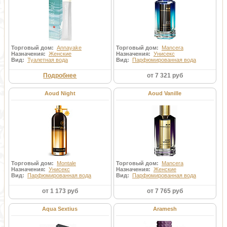
Торговый дом:
Annayake
Торговый дом:
Mancera
Назначения:
Женские
Назначения:
Унисекс
Вид:
Туалетная вода
Вид:
Парфюмированная вода
Подробнее
от 7 321 руб
Aoud Night
Aoud Vanille
Торговый дом:
Montale
Торговый дом:
Mancera
Назначения:
Унисекс
Назначения:
Женские
Вид:
Парфюмированная вода
Вид:
Парфюмированная вода
от 1 173 руб
от 7 765 руб
Aqua Sextius
Aramesh