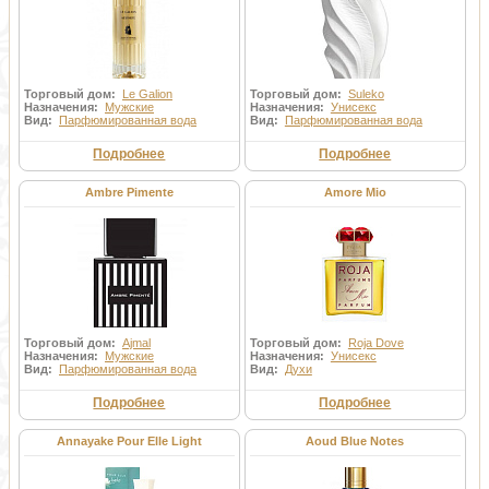
Торговый дом:
Le Galion
Торговый дом:
Suleko
Назначения:
Мужские
Назначения:
Унисекс
Вид:
Парфюмированная вода
Вид:
Парфюмированная вода
Подробнее
Подробнее
Ambre Pimente
Amore Mio
Торговый дом:
Ajmal
Торговый дом:
Roja Dove
Назначения:
Мужские
Назначения:
Унисекс
Вид:
Парфюмированная вода
Вид:
Духи
Подробнее
Подробнее
Annayake Pour Elle Light
Aoud Blue Notes