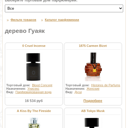
Выберите торговый дом парфюмерии:
Фильтр товаров
Каталог парфюмерии
дерево Гуаяк
0 Cruel Incense
1875 Carmen Bizet
Торговый дом:
Blood Concept
Торговый дом:
Histoires de Parfums
Назначения:
Унисекс
Назначения:
Женские
Вид:
Парфюмированная вода
Вид:
Духи
16 534 руб
Подробнее
A Kiss By The Fireside
AB Tokyo Musk